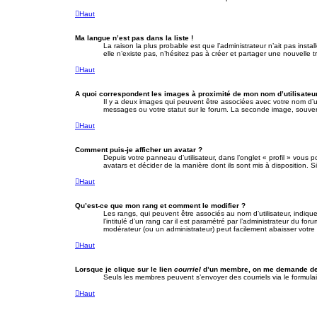
Haut
Ma langue n’est pas dans la liste !
La raison la plus probable est que l’administrateur n’ait pas ins
elle n’existe pas, n’hésitez pas à créer et partager une nouvelle t
Haut
A quoi correspondent les images à proximité de mon nom d’utilisateu
Il y a deux images qui peuvent être associées avec votre nom d’u
messages ou votre statut sur le forum. La seconde image, souve
Haut
Comment puis-je afficher un avatar ?
Depuis votre panneau d’utilisateur, dans l’onglet « profil » vous 
avatars et décider de la manière dont ils sont mis à disposition. 
Haut
Qu’est-ce que mon rang et comment le modifier ?
Les rangs, qui peuvent être associés au nom d’utilisateur, indiq
l’intitulé d’un rang car il est paramétré par l’administrateur du 
modérateur (ou un administrateur) peut facilement abaisser vot
Haut
Lorsque je clique sur le lien
courriel
d’un membre, on me demande de
Seuls les membres peuvent s’envoyer des courriels via le formulaire 
Haut