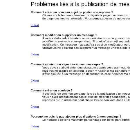
Problèmes liés à la publication de me
Comment créer un nouveau sujet ou poster une réponse ?
Cliquez sur le bouton « Nouveau » depuis la page d’un forum ou «
de page des forums, exemple : Vous
pouvez
poster de nouveaux
Haut
Comment modifier ou supprimer un message ?
À moins d’être administrateur ou modérateur, vous ne pouvez mod
modifier
du message correspondant. Si quelqu’un a déjà répondu au 
modification. Ce message n’apparaîtra pas si un modérateur ou un a
utilisateurs ne peuvent pas supprimer un message une fois que 
Haut
Comment ajouter une signature à mes messages ?
Vous devez d’abord créer une signature depuis votre panneau de 
tous vos messages en activant l’option « Attacher ma signature » 
d’être ajoutée à un message en décochant la case
Attacher ma 
Haut
Comment créer un sondage ?
Il est facile de créer un sondage, lors de la publication d’un nou
vous n’avez probablement pas le droit de créer des sondages). S
réponses qu’un utilisateur peut choisir lors de son vote dans « Opti
Haut
Pourquoi ne puis-je pas ajouter plus d’options à mon sondage ?
Le nombre d’options maximum par sondage est défini par l’administ
Haut