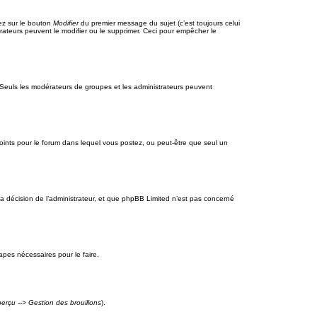
ez sur le bouton
Modifier
du premier message du sujet (c’est toujours celui
rateurs peuvent le modifier ou le supprimer. Ceci pour empêcher le
nt. Seuls les modérateurs de groupes et les administrateurs peuvent
rs joints pour le forum dans lequel vous postez, ou peut-être que seul un
a décision de l’administrateur, et que phpBB Limited n’est pas concerné
apes nécessaires pour le faire.
erçu --> Gestion des brouillons
).