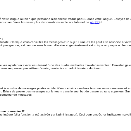
tallé votre langue ou bien que personne n’ait encore traduit phpBB dans votre langue. Essayez de 
raduction. Vous trouverez plus d’informations sur le site Internet de
phpBB
®.
r ?
tilisateur lorsque vous consultez les messages d’un sujet. L’une d’elles peut être associée à vot
nt plus grande, est connue sous le nom d’avatar et généralement est unique ou propre à chaqu
pouvez ajouter un avatar en utilisant l’une des quatre méthodes d’avatar suivantes : Gravatar, gale
Si vous ne pouvez pas utiliser d’avatar, contactez un administrateur du forum.
uent le nombre de messages postés ou identifient certains membres tels que les modérateurs et a
forum. Évitez de poster des messages sur le forum dans le seul but de passer au rang supérieur. Sur 
re compteur de messages.
 me connecter !?
intégré (si la fonction a été activée par l’administrateur). Ceci pour empêcher l’utilisation malveill