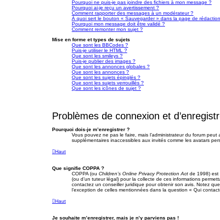
Pourquoi ne puis-je pas joindre des fichiers à mon message ?
Pourquoi ai-je reçu un avertissement ?
Comment rapporter des messages à un modérateur ?
À quoi sert le bouton « Sauvegarder » dans la page de rédacti
Pourquoi mon message doit être validé ?
Comment remonter mon sujet ?
Mise en forme et types de sujets
Que sont les BBCodes ?
Puis-je utiliser le HTML ?
Que sont les smileys ?
Puis-je publier des images ?
Que sont les annonces globales ?
Que sont les annonces ?
Que sont les sujets épinglés ?
Que sont les sujets verrouillés ?
Que sont les icônes de sujet ?
Problèmes de connexion et d’enregist
Pourquoi dois-je m’enregistrer ?
Vous pouvez ne pas le faire, mais l’administrateur du forum peut a
supplémentaires inaccessibles aux invités comme les avatars pers
Haut
Que signifie COPPA ?
COPPA (ou
Children’s Online Privacy Protection Act
de 1998) est u
(ou d’un tuteur légal) pour la collecte de ces informations permet
contactez un conseiller juridique pour obtenir son avis. Notez qu
l’exception de celles mentionnées dans la question « Qui contact
Haut
Je souhaite m’enregistrer, mais je n’y parviens pas !