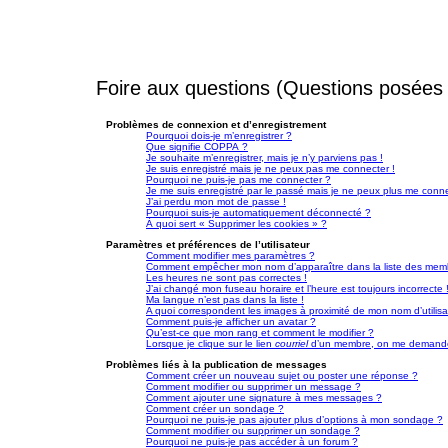
Foire aux questions (Questions posée
Problèmes de connexion et d’enregistrement
Pourquoi dois-je m’enregistrer ?
Que signifie COPPA ?
Je souhaite m’enregistrer, mais je n’y parviens pas !
Je suis enregistré mais je ne peux pas me connecter !
Pourquoi ne puis-je pas me connecter ?
Je me suis enregistré par le passé mais je ne peux plus me conne
J’ai perdu mon mot de passe !
Pourquoi suis-je automatiquement déconnecté ?
À quoi sert « Supprimer les cookies » ?
Paramètres et préférences de l’utilisateur
Comment modifier mes paramètres ?
Comment empêcher mon nom d’apparaître dans la liste des mem
Les heures ne sont pas correctes !
J’ai changé mon fuseau horaire et l’heure est toujours incorrecte 
Ma langue n’est pas dans la liste !
A quoi correspondent les images à proximité de mon nom d’utilisa
Comment puis-je afficher un avatar ?
Qu’est-ce que mon rang et comment le modifier ?
Lorsque je clique sur le lien
courriel
d’un membre, on me demande
Problèmes liés à la publication de messages
Comment créer un nouveau sujet ou poster une réponse ?
Comment modifier ou supprimer un message ?
Comment ajouter une signature à mes messages ?
Comment créer un sondage ?
Pourquoi ne puis-je pas ajouter plus d’options à mon sondage ?
Comment modifier ou supprimer un sondage ?
Pourquoi ne puis-je pas accéder à un forum ?