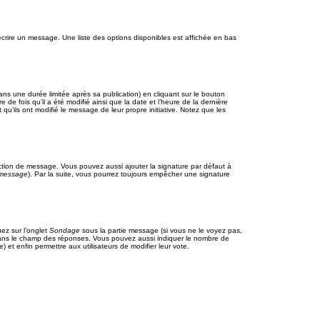
crire un message. Une liste des options disponibles est affichée en bas
 une durée limitée après sa publication) en cliquant sur le bouton
 fois qu’il a été modifié ainsi que la date et l’heure de la dernière
qu’ils ont modifié le message de leur propre initiative. Notez que les
ction de message. Vous pouvez aussi ajouter la signature par défaut à
e message
). Par la suite, vous pourrez toujours empêcher une signature
uez sur l’onglet
Sondage
sous la partie message (si vous ne le voyez pas,
 dans le champ des réponses. Vous pouvez aussi indiquer le nombre de
e) et enfin permettre aux utilisateurs de modifier leur vote.