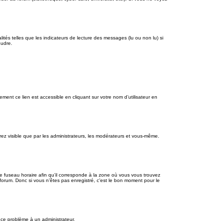
tés telles que les indicateurs de lecture des messages (lu ou non lu) si
oudre.
ment ce lien est accessible en cliquant sur votre nom d’utilisateur en
erez visible que par les administrateurs, les modérateurs et vous-même.
le fuseau horaire afin qu’il corresponde à la zone où vous vous trouvez
forum. Donc si vous n’êtes pas enregistré, c’est le bon moment pour le
z ce problème à un administrateur.