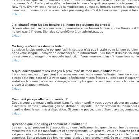
panneau de l’utilisateur
et modifiez le fuseau horaire afin qu’il corresponde à la zone où 
New York, Sydney, etc.). Notez que la modification du fuseau horaire, comme la plupart 
membres du forum. Donc si vous n’êtes pas enregistré, c’est le bon moment pour le faire
Haut
J’ai changé mon fuseau horaire et l’heure est toujours incorrecte !
Si vous êtes sûr d’avoir correctement paramétré votre fuseau horaire et que l’heure est to
ne soit pas à l’heure. Signalez ce problème à un administrateur.
Haut
Ma langue n’est pas dans la liste !
La raison la plus probable est que l’administrateur n’ait pas installé votre langue ou bi
dans votre langue. Essayez de demander à un administrateur du forum d’installer la langue
pas à créer et partager une nouvelle traduction. Vous trouverez plus d’informations sur le
Haut
A quoi correspondent les images à proximité de mon nom d’utilisateur ?
Il y a deux images qui peuvent être associées avec votre nom d’utilisateur lorsque vous 
d’elles peut être associée à votre rang, généralement des étoiles ou des blocs indiqua
statut sur le forum. La seconde image, souvent plus grande, est connue sous le nom d’
propre à chaque membre.
Haut
Comment puis-je afficher un avatar ?
Depuis votre panneau d’utilisateur, dans l’onglet « profil » vous pouvez ajouter un avata
d’avatar suivantes : Gravatar, galerie, distant ou importé. L’administrateur du forum peut 
manière dont ils sont mis à disposition. Si vous ne pouvez pas utiliser d’avatar, contacte
Haut
Qu’est-ce que mon rang et comment le modifier ?
Les rangs, qui peuvent être associés au nom d’utilisateur, indiquent le nombre de messag
membres tels que les modérateurs et administrateurs. En général, vous ne pouvez pas direc
est paramétré par l’administrateur du forum. Évitez de poster des messages sur le forum
supérieur. Sur la plupart des forums, cette pratique est rarement tolérée et un modérateu