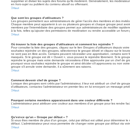
supprimer et diviser les sujets des forums qu’ils modèrent. Généralement, les modérateur
en
hors-sujet
ou publient du contenu abusif ou offensant.
Haut
Que sont les groupes d’utilisateurs ?
Les groupes permettent aux administrateurs de gérer l’accès des membres et des invités 
Chaque membre peut appartenir à un ou plusieurs groupes et chaque groupe peut avoir 
membres par l’intermédiaire des groupes permet aux administrateurs de modifier rapide
à la fois, telles qu’ajouter des permissions de modération ou rendre accessible un forum 
Haut
Où trouver la liste des groupes d’utilisateurs et comment les rejoindre ?
Pour consulter la liste des groupes, cliquez sur le lien
Groupes d’utilisateurs
depuis votre 
souhaitez rejoindre un des groupes, sélectionnez le groupe désiré et cliquez sur le bout
ne sont pas en libre accès. Certains peuvent nécessiter une approbation, certains sont
masqués. Si le groupe est dit « Ouvert », vous pouvez le rejoindre librement. Si le grou
rejoindre le groupe mais votre demande nécessitera d’être approuvée par un chef de g
pourquoi vous souhaitez rejoindre le groupe et ainsi décider s’il approuvera ou non vot
groupe s’il annule votre demande, il a sûrement ses raisons.
Haut
Comment devenir chef de groupe ?
Lorsque des groupes sont créés par l’administrateur, il leur est attribué un chef de grou
d’utilisateurs, contactez l’administrateur en premier lieu en lui envoyant un message privé
Haut
Pourquoi certains membres apparaissent dans une couleur différente ?
L’administrateur peut attribuer une couleur aux membres d’un groupe pour les rendre faci
Haut
Qu’est-ce qu’un « Groupe par défaut » ?
Si vous êtes membre de plus d’un groupe, celui par défaut est utilisé pour déterminer le 
défaut. L’administrateur peut vous permettre de changer votre groupe par défaut via votre
Haut