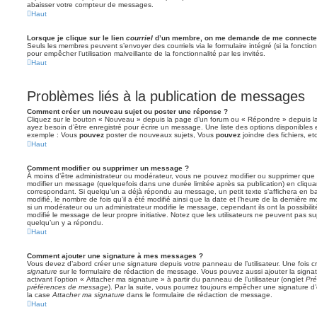
abaisser votre compteur de messages.
Haut
Lorsque je clique sur le lien
courriel
d’un membre, on me demande de me connecter
Seuls les membres peuvent s’envoyer des courriels via le formulaire intégré (si la fonction 
pour empêcher l’utilisation malveillante de la fonctionnalité par les invités.
Haut
Problèmes liés à la publication de messages
Comment créer un nouveau sujet ou poster une réponse ?
Cliquez sur le bouton « Nouveau » depuis la page d’un forum ou « Répondre » depuis la
ayez besoin d’être enregistré pour écrire un message. Une liste des options disponibles
exemple : Vous
pouvez
poster de nouveaux sujets, Vous
pouvez
joindre des fichiers, etc
Haut
Comment modifier ou supprimer un message ?
À moins d’être administrateur ou modérateur, vous ne pouvez modifier ou supprimer qu
modifier un message (quelquefois dans une durée limitée après sa publication) en cliqua
correspondant. Si quelqu’un a déjà répondu au message, un petit texte s’affichera en b
modifié, le nombre de fois qu’il a été modifié ainsi que la date et l’heure de la dernière
si un modérateur ou un administrateur modifie le message, cependant ils ont la possibilité
modifié le message de leur propre initiative. Notez que les utilisateurs ne peuvent pas
quelqu’un y a répondu.
Haut
Comment ajouter une signature à mes messages ?
Vous devez d’abord créer une signature depuis votre panneau de l’utilisateur. Une fois
signature
sur le formulaire de rédaction de message. Vous pouvez aussi ajouter la sign
activant l’option « Attacher ma signature » à partir du panneau de l’utilisateur (onglet
Pré
préférences de message
). Par la suite, vous pourrez toujours empêcher une signature
la case
Attacher ma signature
dans le formulaire de rédaction de message.
Haut