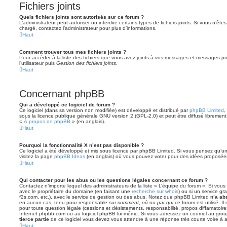
Fichiers joints
Quels fichiers joints sont autorisés sur ce forum ?
L’administrateur peut autoriser ou interdire certains types de fichiers joints. Si vous n’ête
chargé, contactez l’administrateur pour plus d’informations.
Haut
Comment trouver tous mes fichiers joints ?
Pour accéder à la liste des fichiers que vous avez joints à vos messages et messages pr
l’utilisateur puis
Gestion des fichiers joints
.
Haut
Concernant phpBB
Qui a développé ce logiciel de forum ?
Ce logiciel (dans sa version non modifiée) est développé et distribué par
phpBB Limited
,
sous la licence publique générale GNU version 2 (GPL-2.0) et peut être diffusé librement.
«
À propos de phpBB
» (en anglais).
Haut
Pourquoi la fonctionnalité X n’est pas disponible ?
Ce logiciel a été développé et mis sous licence par phpBB Limited. Si vous pensez qu’une
visitez la page
phpBB Ideas
(en anglais) où vous pouvez voter pour des idées proposée
Haut
Qui contacter pour les abus ou les questions légales concernant ce forum ?
Contactez n’importe lequel des administrateurs de la liste « L’équipe du forum ». Si vou
avec le propriétaire du domaine (en faisant une
recherche sur whois
) ou si un service gra
f2s.com, etc.), avec le service de gestion ou des abus. Notez que phpBB Limited
n’a ab
en aucun cas, tenu pour responsable sur
comment
,
où
ou
par qui
ce forum est utilisé. I
pour toute question légale (cessions et désistements, responsabilité, propos diffamatoire
Internet phpbb.com ou au logiciel phpBB lui-même. Si vous adressez un courriel au grou
tierce partie
de ce logiciel vous devez vous attendre à une réponse très courte voire à
Haut