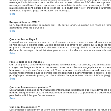
message. L’administrateur peut décider si vous pouvez utiliser les BBCodes, vous pouve
messages en utilisant l’option appropriée du formulaire de rédaction de message. Le BB
mais les balises sont incluses entre crochets [ et ] plutôt que < et >. Pour plus d’informa
accessible depuis la page de rédaction de message.
Haut
Puis-je utiliser le HTML ?
Non, il n’est pas possible de publier du HTML sur ce forum. La plupart des mises en fo
appliquées avec les BBCodes.
Haut
Que sont les smileys ?
Les smileys, ou émoticônes, sont de petites images utilisées pour exprimer des sentimen
signifie joyeux, :( signifie triste. La liste complète des smileys est visible sur la page d
ne pas en abuser. Ils peuvent rapidement rendre un message illisible et un modérateur p
d’effacer le message. L’administrateur peut aussi avoir défini un nombre maximum de sm
Haut
Puis-je publier des images ?
Oui, vous pouvez afficher des images dans vos messages. Par ailleurs, si l’administrateur 
charger une image sur le forum. Autrement, vous devez lier une image placée sur un ser
http://www.exemple.com/mon-image.gif. Vous ne pouvez pas lier des images de votre ordi
public) ni des images placées derrière des mécanismes d’authentification, exemple : boîte
protégés par un mot de passe, etc. Pour afficher l’image, utilisez la balise BBCode [img].
Haut
Que sont les annonces globales ?
Les annonces globales contiennent des informations importantes que vous devez lire dè
haut de chaque forum et dans votre panneau de l’utilisateur. La possibilité de publier
permissions définies par l’administrateur.
Haut
Que sont les annonces ?
Les annonces contiennent souvent des informations importantes concernant le forum que