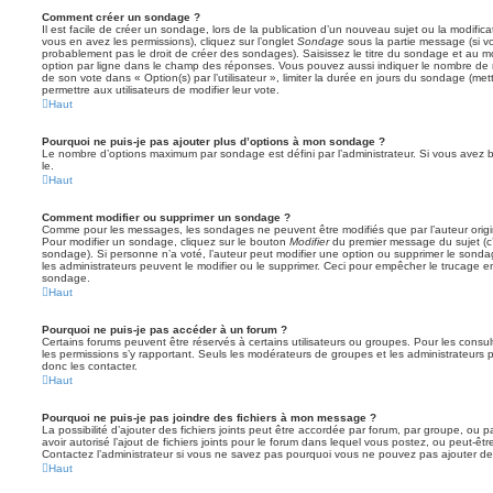
Comment créer un sondage ?
Il est facile de créer un sondage, lors de la publication d’un nouveau sujet ou la modific
vous en avez les permissions), cliquez sur l’onglet
Sondage
sous la partie message (si v
probablement pas le droit de créer des sondages). Saisissez le titre du sondage et au m
option par ligne dans le champ des réponses. Vous pouvez aussi indiquer le nombre de ré
de son vote dans « Option(s) par l’utilisateur », limiter la durée en jours du sondage (mett
permettre aux utilisateurs de modifier leur vote.
Haut
Pourquoi ne puis-je pas ajouter plus d’options à mon sondage ?
Le nombre d’options maximum par sondage est défini par l’administrateur. Si vous avez be
le.
Haut
Comment modifier ou supprimer un sondage ?
Comme pour les messages, les sondages ne peuvent être modifiés que par l’auteur origi
Pour modifier un sondage, cliquez sur le bouton
Modifier
du premier message du sujet (c’e
sondage). Si personne n’a voté, l’auteur peut modifier une option ou supprimer le sonda
les administrateurs peuvent le modifier ou le supprimer. Ceci pour empêcher le trucage e
sondage.
Haut
Pourquoi ne puis-je pas accéder à un forum ?
Certains forums peuvent être réservés à certains utilisateurs ou groupes. Pour les consulter
les permissions s’y rapportant. Seuls les modérateurs de groupes et les administrateur
donc les contacter.
Haut
Pourquoi ne puis-je pas joindre des fichiers à mon message ?
La possibilité d’ajouter des fichiers joints peut être accordée par forum, par groupe, ou pa
avoir autorisé l’ajout de fichiers joints pour le forum dans lequel vous postez, ou peut-ê
Contactez l’administrateur si vous ne savez pas pourquoi vous ne pouvez pas ajouter de f
Haut