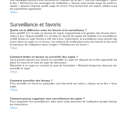
Vos messages peuvent être retrouvés en cliquant sur le lien « Voir vos messages » dans l
le lien « Rechercher les messages de l’utilisateur » depuis votre propre page de profil ou 
rapide » depuis n’importe quelle page du forum. Pour rechercher vos sujets, utilisez la
les paramètres appropriés.
Haut
Surveillance et favoris
Quelle est la différence entre les favoris et la surveillance ?
Avec phpBB 3.0, la mise en favoris de sujets s’apparentait à la gestion des favoris dans 
mises à jour. Depuis phpBB 3.1, la mise en favoris de sujets est similaire à la surveillan
notifié lorsqu’un sujet favoris a été mis à jour. Cependant, la surveillance vous permet éga
à jour dans un sujet ou un forum. Les options de notifications pour les favoris et les sur
le panneau de l’utilisateur dans l’onglet « Préférences du forum ».
Haut
Comment mettre en favoris ou surveiller des sujets ?
Vous pouvez ajouter aux favoris ou surveiller un sujet en cliquant sur le lien approprié d
placé en haut et en bas du sujet de discussion.
Répondre à un sujet en cochant la case du formulaire « M’avertir lorsqu’une réponse es
surveiller le sujet.
Haut
Comment surveiller des forums ?
Pour surveiller un forum en particulier, une fois entré sur celui-ci, cliquez sur le lien « Su
page.
Haut
Comment puis-je supprimer mes surveillances de sujets ?
Pour supprimer vos surveillances, allez dans votre panneau de l’utilisateur (onglet
Aperçu
les instructions.
Haut