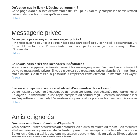
Qu’est-ce que le lien « L’équipe du forum » ?
Cette page donne la liste des membres de l’équipe du forum, y compris les administrateu
détails tels que les forums qu’ils modèrent.
Haut
Messagerie privée
Je ne peux pas envoyer de messages privés !
Il y a trois raisons pour cela : vous n’êtes pas enregistré et/ou connecté, l’administrateu
l’ensemble du forum, ou l’administrateur vous a empêché d’envoyer des messages. Contac
d’informations.
Haut
Je reçois sans arrêt des messages indésirables !
Vous pouvez supprimer automatiquement les messages privés d’un membre en utilisant l
de votre messagerie privée. Si vous recevez des messages privés abusifs d’un membre en
modérateurs. Ce dernier a la possibilité d’empêcher complètement un membre d’envoyer
Haut
J’ai reçu un spam ou un courriel abusif d’un membre de ce forum !
Le formulaire de courrier électronique du forum comprend des sécurités pour suivre les ut
Envoyez à l’administrateur une copie complète du courriel reçu. Il est très important d’inclu
sur l’expéditeur du courriel). L’administrateur pourra alors prendre les mesures nécessaire
Haut
Amis et ignorés
Que sont mes listes d’amis et d’ignorés ?
Vous pouvez utiliser ces listes pour organiser les autres membres du forum. Les membres 
affichés dans votre panneau de l’utilisateur pour un accès rapide, voir leur état de con
Selon les thèmes graphiques, leurs messages peuvent être mis en valeur. Si vous ajoutez u
ses messages seront masqués par défaut.