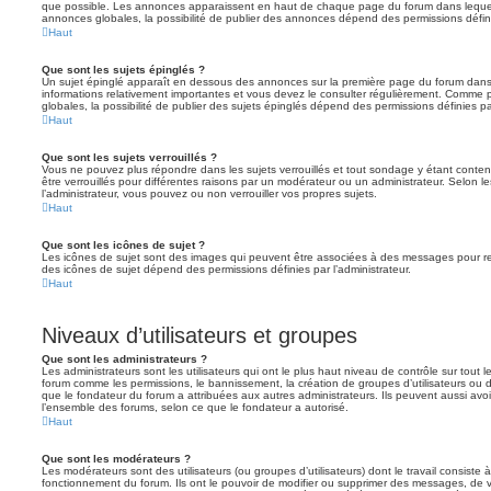
que possible. Les annonces apparaissent en haut de chaque page du forum dans lequel
annonces globales, la possibilité de publier des annonces dépend des permissions définie
Haut
Que sont les sujets épinglés ?
Un sujet épinglé apparaît en dessous des annonces sur la première page du forum dans leq
informations relativement importantes et vous devez le consulter régulièrement. Comme
globales, la possibilité de publier des sujets épinglés dépend des permissions définies par
Haut
Que sont les sujets verrouillés ?
Vous ne pouvez plus répondre dans les sujets verrouillés et tout sondage y étant conten
être verrouillés pour différentes raisons par un modérateur ou un administrateur. Selon 
l’administrateur, vous pouvez ou non verrouiller vos propres sujets.
Haut
Que sont les icônes de sujet ?
Les icônes de sujet sont des images qui peuvent être associées à des messages pour reflét
des icônes de sujet dépend des permissions définies par l’administrateur.
Haut
Niveaux d’utilisateurs et groupes
Que sont les administrateurs ?
Les administrateurs sont les utilisateurs qui ont le plus haut niveau de contrôle sur tout l
forum comme les permissions, le bannissement, la création de groupes d’utilisateurs ou d
que le fondateur du forum a attribuées aux autres administrateurs. Ils peuvent aussi avo
l’ensemble des forums, selon ce que le fondateur a autorisé.
Haut
Que sont les modérateurs ?
Les modérateurs sont des utilisateurs (ou groupes d’utilisateurs) dont le travail consiste à 
fonctionnement du forum. Ils ont le pouvoir de modifier ou supprimer des messages, de verr