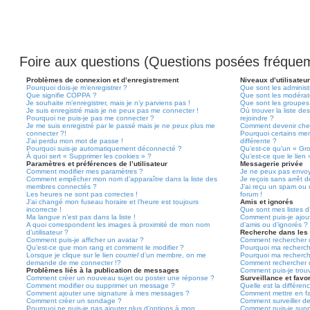
Foire aux questions (Questions posées fréqu
Problèmes de connexion et d’enregistrement
Niveaux d’utilisateu
Pourquoi dois-je m’enregistrer ?
Que sont les administ
Que signifie COPPA ?
Que sont les modérat
Je souhaite m’enregistrer, mais je n’y parviens pas !
Que sont les groupes d
Je suis enregistré mais je ne peux pas me connecter !
Où trouver la liste de
Pourquoi ne puis-je pas me connecter ?
rejoindre ?
Je me suis enregistré par le passé mais je ne peux plus me
Comment devenir che
connecter ?!
Pourquoi certains me
J’ai perdu mon mot de passe !
différente ?
Pourquoi suis-je automatiquement déconnecté ?
Qu’est-ce qu’un « Gr
À quoi sert « Supprimer les cookies » ?
Qu’est-ce que le lien
Paramètres et préférences de l’utilisateur
Messagerie privée
Comment modifier mes paramètres ?
Je ne peux pas envoy
Comment empêcher mon nom d’apparaître dans la liste des
Je reçois sans arrêt 
membres connectés ?
J’ai reçu un spam ou 
Les heures ne sont pas correctes !
forum !
J’ai changé mon fuseau horaire et l’heure est toujours
Amis et ignorés
incorrecte !
Que sont mes listes d’
Ma langue n’est pas dans la liste !
Comment puis-je ajoute
A quoi correspondent les images à proximité de mon nom
d’amis ou d’ignorés ?
d’utilisateur ?
Recherche dans les
Comment puis-je afficher un avatar ?
Comment rechercher d
Qu’est-ce que mon rang et comment le modifier ?
Pourquoi ma recherch
Lorsque je clique sur le lien
courriel
d’un membre, on me
Pourquoi ma recherch
demande de me connecter !?
Comment rechercher 
Problèmes liés à la publication de messages
Comment puis-je trou
Comment créer un nouveau sujet ou poster une réponse ?
Surveillance et favor
Comment modifier ou supprimer un message ?
Quelle est la différenc
Comment ajouter une signature à mes messages ?
Comment mettre en fav
Comment créer un sondage ?
Comment surveiller d
Pourquoi ne puis-je pas ajouter plus d’options à mon
Comment puis-je suppr