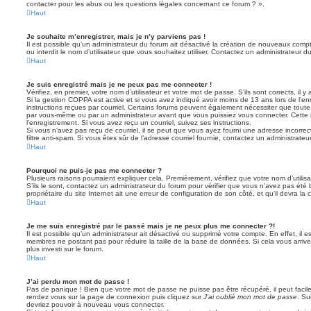
contacter pour les abus ou les questions légales concernant ce forum ? ».
Haut
Je souhaite m’enregistrer, mais je n’y parviens pas !
Il est possible qu’un administrateur du forum ait désactivé la création de nouveaux compt
ou interdit le nom d’utilisateur que vous souhaitez utiliser. Contactez un administrateur d
Haut
Je suis enregistré mais je ne peux pas me connecter !
Vérifiez, en premier, votre nom d’utilisateur et votre mot de passe. S’ils sont corrects, il y 
Si la gestion COPPA est active et si vous avez indiqué avoir moins de 13 ans lors de l’en
instructions reçues par courriel. Certains forums peuvent également nécessiter que toute
par vous-même ou par un administrateur avant que vous puissiez vous connecter. Cette i
l’enregistrement. Si vous avez reçu un courriel, suivez ses instructions.
Si vous n’avez pas reçu de courriel, il se peut que vous ayez fourni une adresse incorrecte
filtre anti-spam. Si vous êtes sûr de l’adresse courriel fournie, contactez un administrateur
Haut
Pourquoi ne puis-je pas me connecter ?
Plusieurs raisons pourraient expliquer cela. Premièrement, vérifiez que votre nom d’utilis
S’ils le sont, contactez un administrateur du forum pour vérifier que vous n’avez pas été 
propriétaire du site Internet ait une erreur de configuration de son côté, et qu’il devra la c
Haut
Je me suis enregistré par le passé mais je ne peux plus me connecter ?!
Il est possible qu’un administrateur ait désactivé ou supprimé votre compte. En effet, il 
membres ne postant pas pour réduire la taille de la base de données. Si cela vous arrive
plus investi sur le forum.
Haut
J’ai perdu mon mot de passe !
Pas de panique ! Bien que votre mot de passe ne puisse pas être récupéré, il peut facileme
rendez vous sur la page de connexion puis cliquez sur
J’ai oublié mon mot de passe
. Su
devriez pouvoir à nouveau vous connecter.