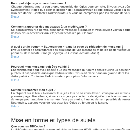
Pourquoi ai-je reçu un avertissement ?
Chaque administrateur a son propre ensemble de règles pour son site. Si vous avez dér
avertissement. Notez que c’est la décision de l’administrateur, et que phpBB Limited n’e
d’un site donné. Contactez l’administrateur si vous ne comprenez pas les raisons de votr
Haut
Comment rapporter des messages à un modérateur ?
Si l’administrateur l’a permis, allez sur le message à signaler et vous devriez voir un bo
dessus, vous accéderez aux étapes nécessaires pour le faire.
Haut
À quoi sert le bouton « Sauvegarder » dans la page de rédaction de message ?
Il vous permet de sauvegarder des brouillons de vos messages et de les poster ultérieure
panneau de l’utilisateur (onglet
Aperçu --> Gestion des brouillons
).
Haut
Pourquoi mon message doit être validé ?
L’administrateur peut avoir décidé que les messages du forum dans lequel vous postez né
publiés. Il est possible aussi que l’administrateur vous ait placé dans un groupe dont le
d’être publiés. Contactez l’administrateur pour plus d’informations.
Haut
Comment remonter mon sujet ?
En cliquant sur le lien « Remonter le sujet » lors de sa consultation, vous pouvez
remont
première page. Par ailleurs, si vous ne voyez pas ce lien, cela signifie que la remontée de
de temps pour autoriser la remontée n’est pas atteint. Il est également possible de rem
Néanmoins, assurez-vous de respecter les règles du forum en le faisant.
Haut
Mise en forme et types de sujets
Que sont les BBCodes ?
Le BBCode est une implantation spéciale au langage HTML, offrant un large contrôle d