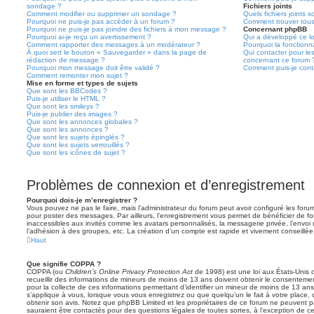
sondage ?
Fichiers joints
Comment modifier ou supprimer un sondage ?
Quels fichiers joints 
Pourquoi ne puis-je pas accéder à un forum ?
Comment trouver tous 
Pourquoi ne puis-je pas joindre des fichiers à mon message ?
Concernant phpBB
Pourquoi ai-je reçu un avertissement ?
Qui a développé ce lo
Comment rapporter des messages à un modérateur ?
Pourquoi la fonctionna
À quoi sert le bouton « Sauvegarder » dans la page de
Qui contacter pour le
rédaction de message ?
concernant ce forum 
Pourquoi mon message doit être validé ?
Comment puis-je conta
Comment remonter mon sujet ?
Mise en forme et types de sujets
Que sont les BBCodes ?
Puis-je utiliser le HTML ?
Que sont les smileys ?
Puis-je publier des images ?
Que sont les annonces globales ?
Que sont les annonces ?
Que sont les sujets épinglés ?
Que sont les sujets verrouillés ?
Que sont les icônes de sujet ?
Problèmes de connexion et d’enregistrement
Pourquoi dois-je m’enregistrer ?
Vous pouvez ne pas le faire, mais l’administrateur du forum peut avoir configuré les forums
pour poster des messages. Par ailleurs, l’enregistrement vous permet de bénéficier de f
inaccessibles aux invités comme les avatars personnalisés, la messagerie privée, l’envoi
l’adhésion à des groupes, etc. La création d’un compte est rapide et vivement conseillée
Haut
Que signifie COPPA ?
COPPA (ou
Children’s Online Privacy Protection Act
de 1998) est une loi aux États-Unis q
recueillir des informations de mineurs de moins de 13 ans doivent obtenir le consentement
pour la collecte de ces informations permettant d’identifier un mineur de moins de 13 ans
s’applique à vous, lorsque vous vous enregistrez ou que quelqu’un le fait à votre place, 
obtenir son avis. Notez que phpBB Limited et les propriétaires de ce forum ne peuvent pa
sauraient être contactés pour des questions légales de toutes sortes, à l’exception de 