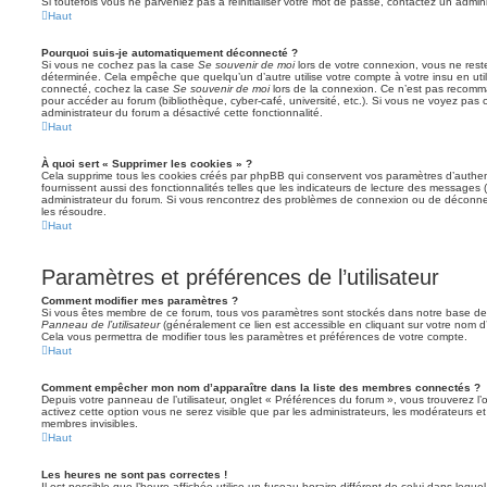
Si toutefois vous ne parveniez pas à réinitialiser votre mot de passe, contactez un admin
Haut
Pourquoi suis-je automatiquement déconnecté ?
Si vous ne cochez pas la case
Se souvenir de moi
lors de votre connexion, vous ne res
déterminée. Cela empêche que quelqu’un d’autre utilise votre compte à votre insu en util
connecté, cochez la case
Se souvenir de moi
lors de la connexion. Ce n’est pas recomma
pour accéder au forum (bibliothèque, cyber-café, université, etc.). Si vous ne voyez pas c
administrateur du forum a désactivé cette fonctionnalité.
Haut
À quoi sert « Supprimer les cookies » ?
Cela supprime tous les cookies créés par phpBB qui conservent vos paramètres d’authenti
fournissent aussi des fonctionnalités telles que les indicateurs de lecture des messages (l
administrateur du forum. Si vous rencontrez des problèmes de connexion ou de déconnex
les résoudre.
Haut
Paramètres et préférences de l’utilisateur
Comment modifier mes paramètres ?
Si vous êtes membre de ce forum, tous vos paramètres sont stockés dans notre base de
Panneau de l’utilisateur
(généralement ce lien est accessible en cliquant sur votre nom d
Cela vous permettra de modifier tous les paramètres et préférences de votre compte.
Haut
Comment empêcher mon nom d’apparaître dans la liste des membres connectés ?
Depuis votre panneau de l’utilisateur, onglet « Préférences du forum », vous trouverez l’
activez cette option vous ne serez visible que par les administrateurs, les modérateurs
membres invisibles.
Haut
Les heures ne sont pas correctes !
Il est possible que l’heure affichée utilise un fuseau horaire différent de celui dans leq