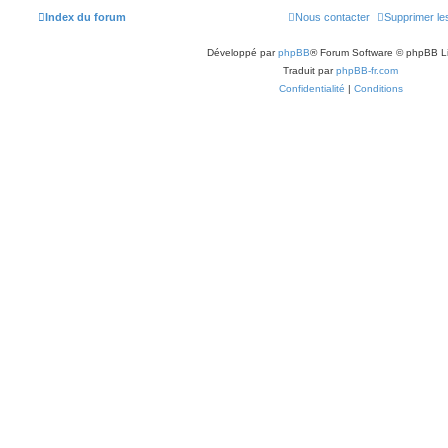
Index du forum
Nous contacter
Supprimer le
Développé par
phpBB
® Forum Software © phpBB L
Traduit par
phpBB-fr.com
Confidentialité
|
Conditions