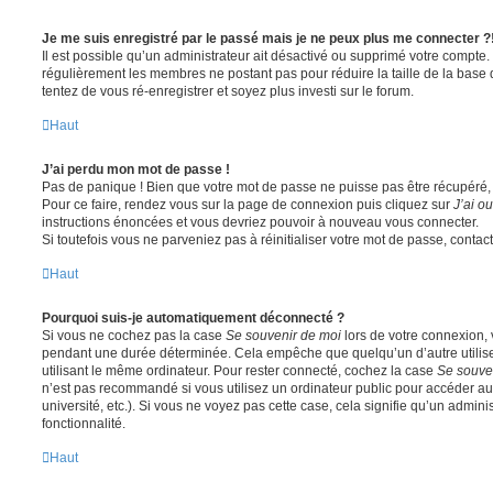
Je me suis enregistré par le passé mais je ne peux plus me connecter ?
Il est possible qu’un administrateur ait désactivé ou supprimé votre compte. 
régulièrement les membres ne postant pas pour réduire la taille de la base 
tentez de vous ré-enregistrer et soyez plus investi sur le forum.
Haut
J’ai perdu mon mot de passe !
Pas de panique ! Bien que votre mot de passe ne puisse pas être récupéré, il 
Pour ce faire, rendez vous sur la page de connexion puis cliquez sur
J’ai o
instructions énoncées et vous devriez pouvoir à nouveau vous connecter.
Si toutefois vous ne parveniez pas à réinitialiser votre mot de passe, contac
Haut
Pourquoi suis-je automatiquement déconnecté ?
Si vous ne cochez pas la case
Se souvenir de moi
lors de votre connexion,
pendant une durée déterminée. Cela empêche que quelqu’un d’autre utilise
utilisant le même ordinateur. Pour rester connecté, cochez la case
Se souve
n’est pas recommandé si vous utilisez un ordinateur public pour accéder au
université, etc.). Si vous ne voyez pas cette case, cela signifie qu’un admini
fonctionnalité.
Haut