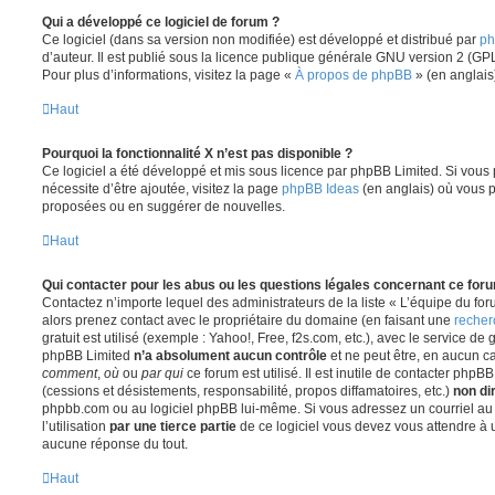
Qui a développé ce logiciel de forum ?
Ce logiciel (dans sa version non modifiée) est développé et distribué par
ph
d’auteur. Il est publié sous la licence publique générale GNU version 2 (GPL-
Pour plus d’informations, visitez la page «
À propos de phpBB
» (en anglais
Haut
Pourquoi la fonctionnalité X n’est pas disponible ?
Ce logiciel a été développé et mis sous licence par phpBB Limited. Si vous
nécessite d’être ajoutée, visitez la page
phpBB Ideas
(en anglais) où vous 
proposées ou en suggérer de nouvelles.
Haut
Qui contacter pour les abus ou les questions légales concernant ce for
Contactez n’importe lequel des administrateurs de la liste « L’équipe du fo
alors prenez contact avec le propriétaire du domaine (en faisant une
recher
gratuit est utilisé (exemple : Yahoo!, Free, f2s.com, etc.), avec le service d
phpBB Limited
n’a absolument aucun contrôle
et ne peut être, en aucun c
comment
,
où
ou
par qui
ce forum est utilisé. Il est inutile de contacter phpB
(cessions et désistements, responsabilité, propos diffamatoires, etc.)
non di
phpbb.com ou au logiciel phpBB lui-même. Si vous adressez un courriel a
l’utilisation
par une tierce partie
de ce logiciel vous devez vous attendre à 
aucune réponse du tout.
Haut