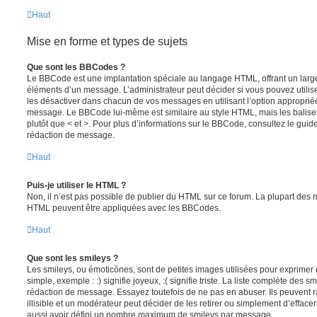
Haut
Mise en forme et types de sujets
Que sont les BBCodes ?
Le BBCode est une implantation spéciale au langage HTML, offrant un larg
éléments d’un message. L’administrateur peut décider si vous pouvez utili
les désactiver dans chacun de vos messages en utilisant l’option approprié
message. Le BBCode lui-même est similaire au style HTML, mais les balises s
plutôt que < et >. Pour plus d’informations sur le BBCode, consultez le gui
rédaction de message.
Haut
Puis-je utiliser le HTML ?
Non, il n’est pas possible de publier du HTML sur ce forum. La plupart des 
HTML peuvent être appliquées avec les BBCodes.
Haut
Que sont les smileys ?
Les smileys, ou émoticônes, sont de petites images utilisées pour exprime
simple, exemple : :) signifie joyeux, :( signifie triste. La liste complète des s
rédaction de message. Essayez toutefois de ne pas en abuser. Ils peuvent
illisible et un modérateur peut décider de les retirer ou simplement d’efface
aussi avoir défini un nombre maximum de smileys par message.