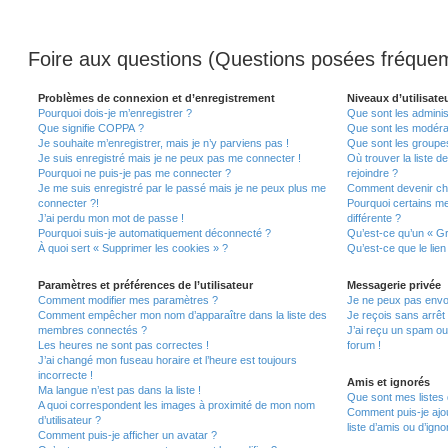
Foire aux questions (Questions posées fréqu
Problèmes de connexion et d’enregistrement
Niveaux d’utilisate
Pourquoi dois-je m’enregistrer ?
Que sont les adminis
Que signifie COPPA ?
Que sont les modéra
Je souhaite m’enregistrer, mais je n’y parviens pas !
Que sont les groupes 
Je suis enregistré mais je ne peux pas me connecter !
Où trouver la liste d
Pourquoi ne puis-je pas me connecter ?
rejoindre ?
Je me suis enregistré par le passé mais je ne peux plus me
Comment devenir ch
connecter ?!
Pourquoi certains m
J’ai perdu mon mot de passe !
différente ?
Pourquoi suis-je automatiquement déconnecté ?
Qu’est-ce qu’un « Gr
À quoi sert « Supprimer les cookies » ?
Qu’est-ce que le lien
Paramètres et préférences de l’utilisateur
Messagerie privée
Comment modifier mes paramètres ?
Je ne peux pas envo
Comment empêcher mon nom d’apparaître dans la liste des
Je reçois sans arrêt
membres connectés ?
J’ai reçu un spam ou
Les heures ne sont pas correctes !
forum !
J’ai changé mon fuseau horaire et l’heure est toujours
incorrecte !
Amis et ignorés
Ma langue n’est pas dans la liste !
Que sont mes listes 
A quoi correspondent les images à proximité de mon nom
Comment puis-je ajou
d’utilisateur ?
liste d’amis ou d’igno
Comment puis-je afficher un avatar ?