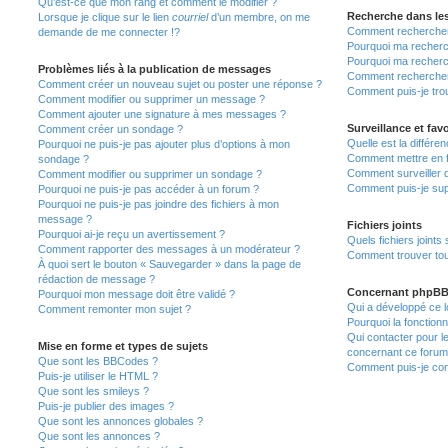
Qu’est-ce que mon rang et comment le modifier ?
Recherche dans le
Lorsque je clique sur le lien
courriel
d’un membre, on me
Comment rechercher
demande de me connecter !?
Pourquoi ma recherc
Pourquoi ma recherc
Problèmes liés à la publication de messages
Comment recherche
Comment créer un nouveau sujet ou poster une réponse ?
Comment puis-je tro
Comment modifier ou supprimer un message ?
Comment ajouter une signature à mes messages ?
Surveillance et favo
Comment créer un sondage ?
Quelle est la différen
Pourquoi ne puis-je pas ajouter plus d’options à mon
Comment mettre en fa
sondage ?
Comment surveiller 
Comment modifier ou supprimer un sondage ?
Comment puis-je sup
Pourquoi ne puis-je pas accéder à un forum ?
Pourquoi ne puis-je pas joindre des fichiers à mon
message ?
Fichiers joints
Pourquoi ai-je reçu un avertissement ?
Quels fichiers joints
Comment rapporter des messages à un modérateur ?
Comment trouver tous
À quoi sert le bouton « Sauvegarder » dans la page de
rédaction de message ?
Concernant phpB
Pourquoi mon message doit être validé ?
Qui a développé ce l
Comment remonter mon sujet ?
Pourquoi la fonctionn
Qui contacter pour l
Mise en forme et types de sujets
concernant ce forum
Que sont les BBCodes ?
Comment puis-je cont
Puis-je utiliser le HTML ?
Que sont les smileys ?
Puis-je publier des images ?
Que sont les annonces globales ?
Que sont les annonces ?