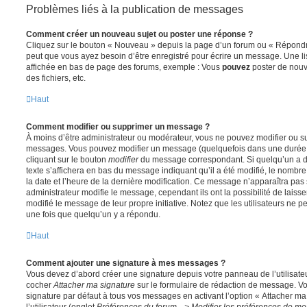
Problèmes liés à la publication de messages
Comment créer un nouveau sujet ou poster une réponse ?
Cliquez sur le bouton « Nouveau » depuis la page d’un forum ou « Répondre 
peut que vous ayez besoin d’être enregistré pour écrire un message. Une li
affichée en bas de page des forums, exemple : Vous
pouvez
poster de nouv
des fichiers, etc.
Haut
Comment modifier ou supprimer un message ?
À moins d’être administrateur ou modérateur, vous ne pouvez modifier ou 
messages. Vous pouvez modifier un message (quelquefois dans une durée l
cliquant sur le bouton
modifier
du message correspondant. Si quelqu’un a d
texte s’affichera en bas du message indiquant qu’il a été modifié, le nombre 
la date et l’heure de la dernière modification. Ce message n’apparaîtra pas
administrateur modifie le message, cependant ils ont la possibilité de laisse
modifié le message de leur propre initiative. Notez que les utilisateurs n
une fois que quelqu’un y a répondu.
Haut
Comment ajouter une signature à mes messages ?
Vous devez d’abord créer une signature depuis votre panneau de l’utilisate
cocher
Attacher ma signature
sur le formulaire de rédaction de message. Vo
signature par défaut à tous vos messages en activant l’option « Attacher ma
l’utilisateur (onglet
Préférences du forum --> Modifier les préférences de m