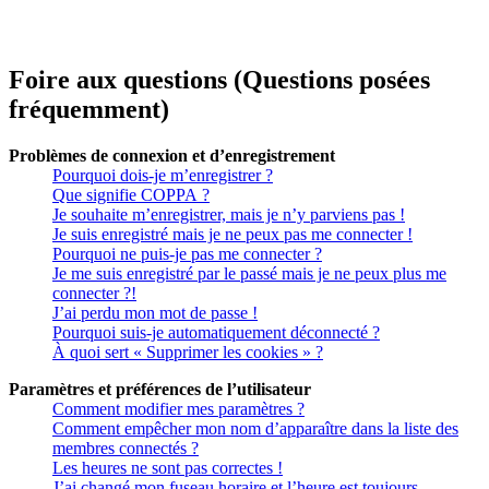
Foire aux questions (Questions posées
fréquemment)
Problèmes de connexion et d’enregistrement
Pourquoi dois-je m’enregistrer ?
Que signifie COPPA ?
Je souhaite m’enregistrer, mais je n’y parviens pas !
Je suis enregistré mais je ne peux pas me connecter !
Pourquoi ne puis-je pas me connecter ?
Je me suis enregistré par le passé mais je ne peux plus me
connecter ?!
J’ai perdu mon mot de passe !
Pourquoi suis-je automatiquement déconnecté ?
À quoi sert « Supprimer les cookies » ?
Paramètres et préférences de l’utilisateur
Comment modifier mes paramètres ?
Comment empêcher mon nom d’apparaître dans la liste des
membres connectés ?
Les heures ne sont pas correctes !
J’ai changé mon fuseau horaire et l’heure est toujours