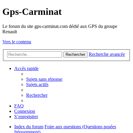
Gps-Carminat
Le forum du site gps-carminat.com dédié aux GPS du groupe
Renault
Vers le contenu
Recherche avancée
Rechercher
Accès rapide
Sujets sans réponse
Sujets actifs
Rechercher
FAQ
Connexion
S’enregistrer
Index du forum
Foire aux questions (Questions posées
fréquemment)