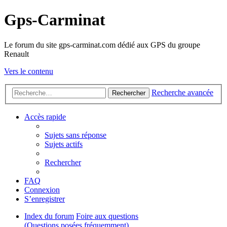
Gps-Carminat
Le forum du site gps-carminat.com dédié aux GPS du groupe
Renault
Vers le contenu
Recherche avancée
Rechercher
Accès rapide
Sujets sans réponse
Sujets actifs
Rechercher
FAQ
Connexion
S’enregistrer
Index du forum
Foire aux questions
(Questions posées fréquemment)