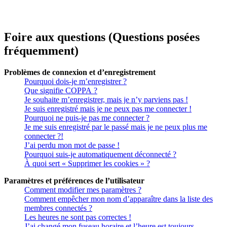
Foire aux questions (Questions posées
fréquemment)
Problèmes de connexion et d’enregistrement
Pourquoi dois-je m’enregistrer ?
Que signifie COPPA ?
Je souhaite m’enregistrer, mais je n’y parviens pas !
Je suis enregistré mais je ne peux pas me connecter !
Pourquoi ne puis-je pas me connecter ?
Je me suis enregistré par le passé mais je ne peux plus me
connecter ?!
J’ai perdu mon mot de passe !
Pourquoi suis-je automatiquement déconnecté ?
À quoi sert « Supprimer les cookies » ?
Paramètres et préférences de l’utilisateur
Comment modifier mes paramètres ?
Comment empêcher mon nom d’apparaître dans la liste des
membres connectés ?
Les heures ne sont pas correctes !
J’ai changé mon fuseau horaire et l’heure est toujours