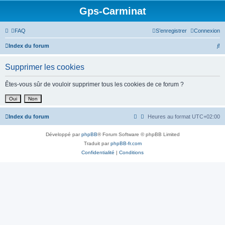
Gps-Carminat
FAQ
S’enregistrer
Connexion
R
Index du forum
e
Supprimer les cookies
c
h
Êtes-vous sûr de vouloir supprimer tous les cookies de ce forum ?
e
r
Index du forum
Heures au format
UTC+02:00
c
h
Développé par
phpBB
® Forum Software © phpBB Limited
e
Traduit par
phpBB-fr.com
Confidentialité
|
Conditions
r