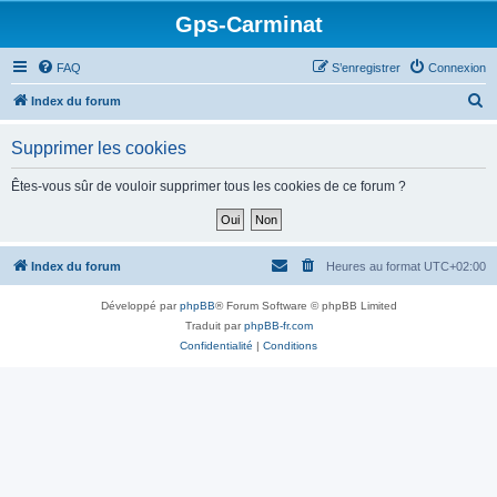
Gps-Carminat
FAQ
S’enregistrer
Connexion
R
Index du forum
e
Supprimer les cookies
c
h
Êtes-vous sûr de vouloir supprimer tous les cookies de ce forum ?
e
r
c
Index du forum
Heures au format
UTC+02:00
h
Développé par
phpBB
® Forum Software © phpBB Limited
e
Traduit par
phpBB-fr.com
r
Confidentialité
|
Conditions