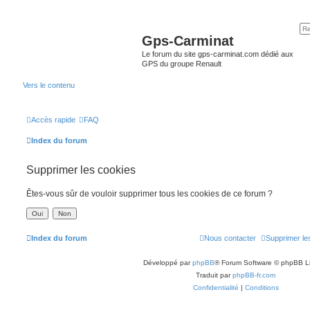
Gps-Carminat
Le forum du site gps-carminat.com dédié aux
GPS du groupe Renault
Vers le contenu
Accès rapide
FAQ
Index du forum
Supprimer les cookies
Êtes-vous sûr de vouloir supprimer tous les cookies de ce forum ?
Index du forum
Nous contacter
Supprimer le
Développé par
phpBB
® Forum Software © phpBB L
Traduit par
phpBB-fr.com
Confidentialité
|
Conditions