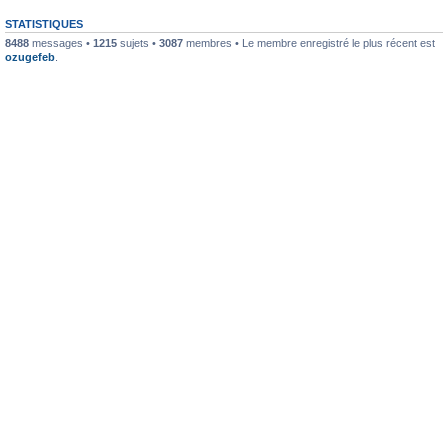
STATISTIQUES
8488
messages •
1215
sujets •
3087
membres • Le membre enregistré le plus récent est
ozugefeb
.