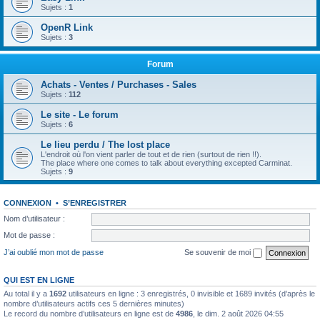
Sujets :
1
OpenR Link
Sujets :
3
Forum
Achats - Ventes / Purchases - Sales
Sujets :
112
Le site - Le forum
Sujets :
6
Le lieu perdu / The lost place
L'endroit où l'on vient parler de tout et de rien (surtout de rien !!).
The place where one comes to talk about everything excepted Carminat.
Sujets :
9
CONNEXION
•
S’ENREGISTRER
Nom d’utilisateur :
Mot de passe :
J’ai oublié mon mot de passe
Se souvenir de moi
QUI EST EN LIGNE
Au total il y a
1692
utilisateurs en ligne : 3 enregistrés, 0 invisible et 1689 invités (d’après le
nombre d’utilisateurs actifs ces 5 dernières minutes)
Le record du nombre d’utilisateurs en ligne est de
4986
, le dim. 2 août 2026 04:55