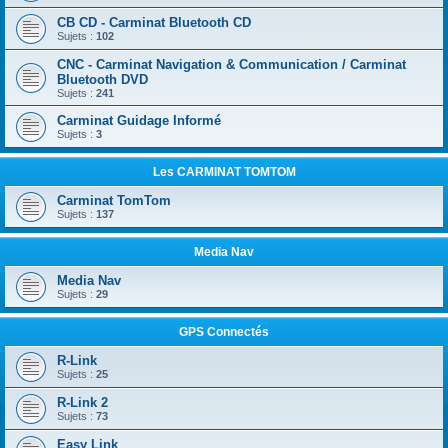
CB CD - Carminat Bluetooth CD
Sujets :
102
CNC - Carminat Navigation & Communication / Carminat
Bluetooth DVD
Sujets :
241
Carminat Guidage Informé
Sujets :
3
Les CARMINAT TOMTOM
Carminat TomTom
Sujets :
137
Media Nav
Media Nav
Sujets :
29
GPS Connectés
R-Link
Sujets :
25
R-Link 2
Sujets :
73
Easy Link