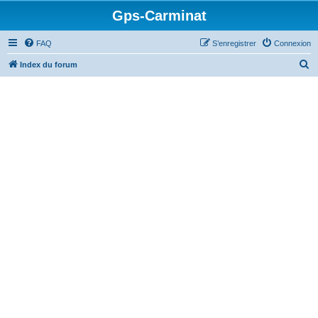
Gps-Carminat
FAQ
S’enregistrer
Connexion
R
Index du forum
e
c
h
e
r
c
h
e
r