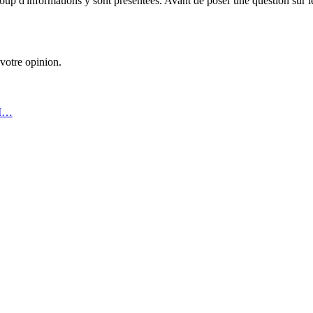
up d'informations y sont présentées. Avant de poser une question sur le
 votre opinion.
LI…