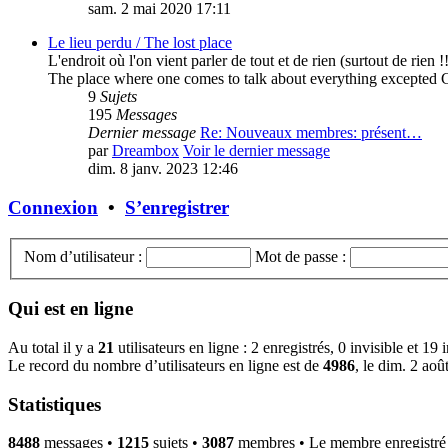
sam. 2 mai 2020 17:11
Le lieu perdu / The lost place
L'endroit où l'on vient parler de tout et de rien (surtout de rien !!
The place where one comes to talk about everything excepted 
9
Sujets
195
Messages
Dernier message
Re: Nouveaux membres: présent…
par
Dreambox
Voir le dernier message
dim. 8 janv. 2023 12:46
Connexion
•
S’enregistrer
Nom d’utilisateur :
Mot de passe :
Qui est en ligne
Au total il y a
21
utilisateurs en ligne : 2 enregistrés, 0 invisible et 19
Le record du nombre d’utilisateurs en ligne est de
4986
, le dim. 2 ao
Statistiques
8488
messages •
1215
sujets •
3087
membres • Le membre enregistré l