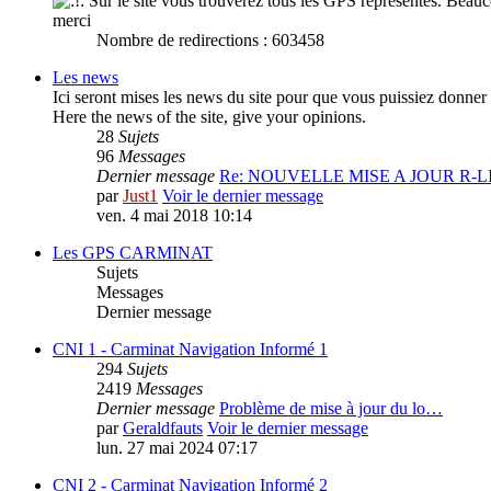
Sur le site vous trouverez tous les GPS représentés. Beauco
merci
Nombre de redirections : 603458
Les news
Ici seront mises les news du site pour que vous puissiez donner
Here the news of the site, give your opinions.
28
Sujets
96
Messages
Dernier message
Re: NOUVELLE MISE A JOUR R-
par
Just1
Voir le dernier message
ven. 4 mai 2018 10:14
Les GPS CARMINAT
Sujets
Messages
Dernier message
CNI 1 - Carminat Navigation Informé 1
294
Sujets
2419
Messages
Dernier message
Problème de mise à jour du lo…
par
Geraldfauts
Voir le dernier message
lun. 27 mai 2024 07:17
CNI 2 - Carminat Navigation Informé 2