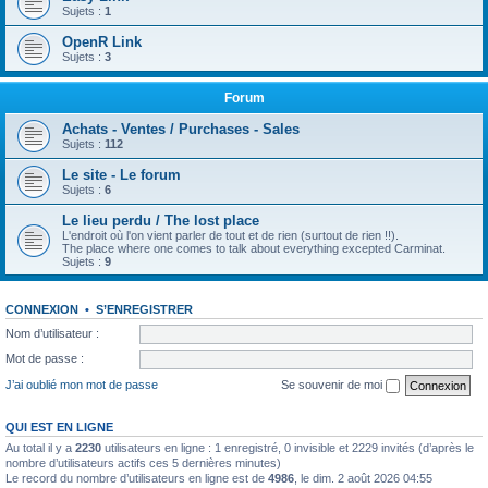
Sujets :
1
OpenR Link
Sujets :
3
Forum
Achats - Ventes / Purchases - Sales
Sujets :
112
Le site - Le forum
Sujets :
6
Le lieu perdu / The lost place
L'endroit où l'on vient parler de tout et de rien (surtout de rien !!).
The place where one comes to talk about everything excepted Carminat.
Sujets :
9
CONNEXION
•
S’ENREGISTRER
Nom d’utilisateur :
Mot de passe :
J’ai oublié mon mot de passe
Se souvenir de moi
QUI EST EN LIGNE
Au total il y a
2230
utilisateurs en ligne : 1 enregistré, 0 invisible et 2229 invités (d’après le
nombre d’utilisateurs actifs ces 5 dernières minutes)
Le record du nombre d’utilisateurs en ligne est de
4986
, le dim. 2 août 2026 04:55