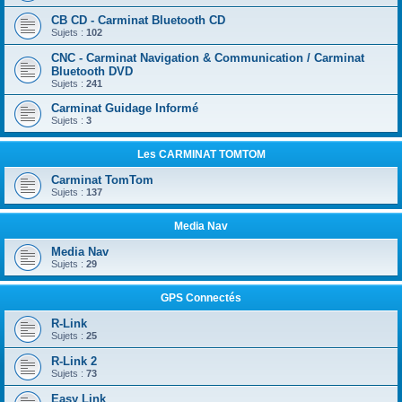
CB CD - Carminat Bluetooth CD
Sujets :
102
CNC - Carminat Navigation & Communication / Carminat
Bluetooth DVD
Sujets :
241
Carminat Guidage Informé
Sujets :
3
Les CARMINAT TOMTOM
Carminat TomTom
Sujets :
137
Media Nav
Media Nav
Sujets :
29
GPS Connectés
R-Link
Sujets :
25
R-Link 2
Sujets :
73
Easy Link