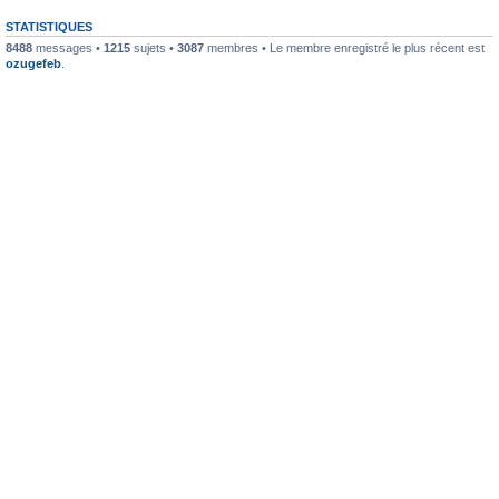
STATISTIQUES
8488
messages •
1215
sujets •
3087
membres • Le membre enregistré le plus récent est
ozugefeb
.