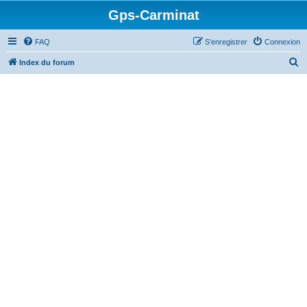
Gps-Carminat
FAQ
S’enregistrer
Connexion
R
Index du forum
e
c
h
e
r
c
h
e
r