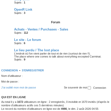
Sujets :
1
OpenR Link
Sujets :
3
Forum
Achats - Ventes / Purchases - Sales
Sujets :
112
Le site - Le forum
Sujets :
6
Le lieu perdu / The lost place
L'endroit où l'on vient parler de tout et de rien (surtout de rien !!).
The place where one comes to talk about everything excepted Carminat.
Sujets :
9
CONNEXION
•
S’ENREGISTRER
Nom d’utilisateur :
Mot de passe :
J’ai oublié mon mot de passe
Se souvenir de moi
QUI EST EN LIGNE
Au total il y a
1672
utilisateurs en ligne : 2 enregistrés, 0 invisible et 1670 invités (d’après le
nombre d’utilisateurs actifs ces 5 dernières minutes)
Le record du nombre d’utilisateurs en ligne est de
4986
, le dim. 2 août 2026 04:55