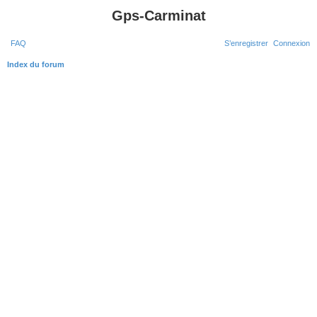
Gps-Carminat
FAQ
S’enregistrer
Connexion
R
Index du forum
e
c
h
e
r
c
h
e
r