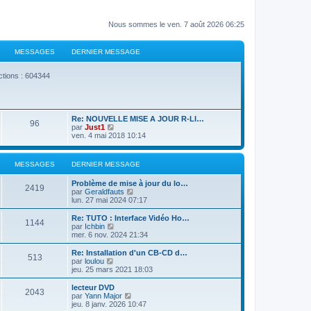
Nous sommes le ven. 7 août 2026 06:25
MESSAGES
DERNIER MESSAGE
ctions : 604344
Re: NOUVELLE MISE A JOUR R-LI…
96
V
par
Just1
o
ven. 4 mai 2018 10:14
i
r
l
MESSAGES
DERNIER MESSAGE
e
d
Problème de mise à jour du lo…
e
2419
V
par
Geraldfauts
r
o
lun. 27 mai 2024 07:17
n
i
i
r
Re: TUTO : Interface Vidéo Ho…
e
1144
l
V
par
Ichbin
r
e
o
mer. 6 nov. 2024 21:34
m
d
i
e
e
r
s
Re: Installation d'un CB-CD d…
513
r
l
s
V
par
loulou
n
e
a
o
jeu. 25 mars 2021 18:03
i
d
g
i
e
e
e
r
lecteur DVD
r
2043
r
l
V
par
Yann Major
m
n
e
o
jeu. 8 janv. 2026 10:47
e
i
d