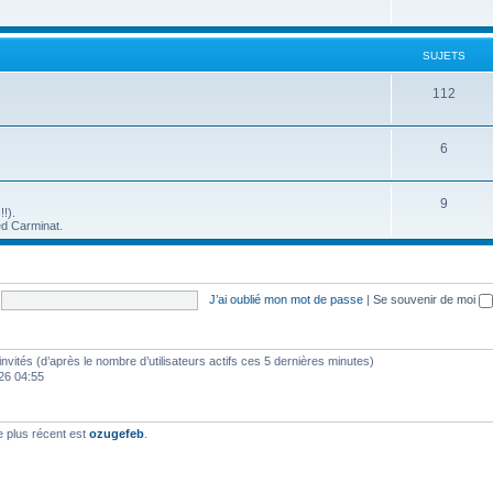
SUJETS
112
6
9
!!).
ed Carminat.
J’ai oublié mon mot de passe
|
Se souvenir de moi
4 invités (d’après le nombre d’utilisateurs actifs ces 5 dernières minutes)
026 04:55
 plus récent est
ozugefeb
.