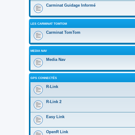
Carminat Guidage Informé
LES CARMINAT TOMTOM
Carminat TomTom
MEDIA NAV
Media Nav
GPS CONNECTÉS
R-Link
R-Link 2
Easy Link
OpenR Link