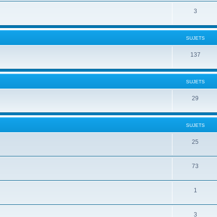
3
SUJETS
137
SUJETS
29
SUJETS
25
73
1
3