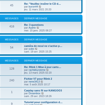
i
s
e
e
r
Re: "Veuillez insérer le CD d…
s
r
45
r
l
V
par
buron44
a
m
n
e
o
jeu. 11 mars 2021 20:20
g
e
i
d
i
e
s
e
e
r
s
r
r
l
MESSAGES
DERNIER MESSAGE
a
m
n
e
g
e
i
d
e
Re: 3 questions
s
e
e
416
V
par
Audrix
s
r
r
o
mer. 15 janv. 2025 08:27
a
m
n
i
g
e
i
r
e
s
e
l
MESSAGES
DERNIER MESSAGE
s
r
e
a
m
d
g
e
caméra de recul ne s'active p…
e
54
e
V
s
par
yubo
r
o
s
sam. 19 avr. 2025 15:25
n
i
a
i
r
g
e
l
e
MESSAGES
DERNIER MESSAGE
r
e
m
d
e
Re: Rlink 1 Mise à jour carto…
e
128
s
V
par
rachidsysteme
r
s
o
jeu. 13 mars 2025 02:20
n
a
i
i
g
r
Fichier V7 pour Rlink 2
e
240
e
l
V
par
nene3413
r
e
o
mar. 5 août 2025 10:17
m
d
i
e
e
r
Carplay sans fil sur KANGOO3
s
1
r
l
V
par
Dreambox
s
n
e
o
sam. 29 avr. 2023 18:26
a
i
d
i
g
e
e
r
e
Tutoriel pour configuration d…
r
9
r
l
V