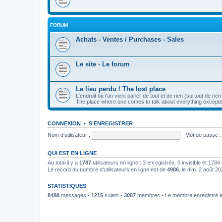
FORUM
Achats - Ventes / Purchases - Sales
Le site - Le forum
Le lieu perdu / The lost place
L'endroit où l'on vient parler de tout et de rien (surtout de rien 
The place where one comes to talk about everything except
CONNEXION
•
S’ENREGISTRER
Nom d’utilisateur :
Mot de passe :
QUI EST EN LIGNE
Au total il y a
1787
utilisateurs en ligne : 3 enregistrés, 0 invisible et 178
Le record du nombre d’utilisateurs en ligne est de
4986
, le dim. 2 août 2
STATISTIQUES
8488
messages •
1215
sujets •
3087
membres • Le membre enregistré le