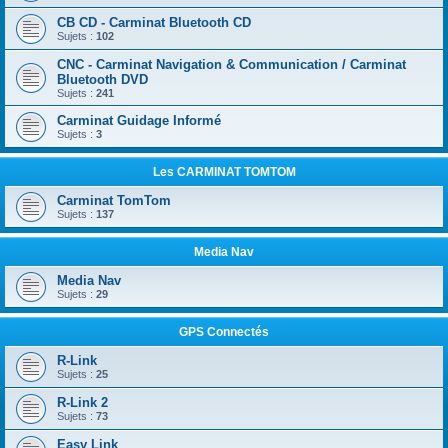
CB CD - Carminat Bluetooth CD
Sujets :
102
CNC - Carminat Navigation & Communication / Carminat
Bluetooth DVD
Sujets :
241
Carminat Guidage Informé
Sujets :
3
Les CARMINAT TOMTOM
Carminat TomTom
Sujets :
137
Media Nav
Media Nav
Sujets :
29
GPS Connectés
R-Link
Sujets :
25
R-Link 2
Sujets :
73
Easy Link