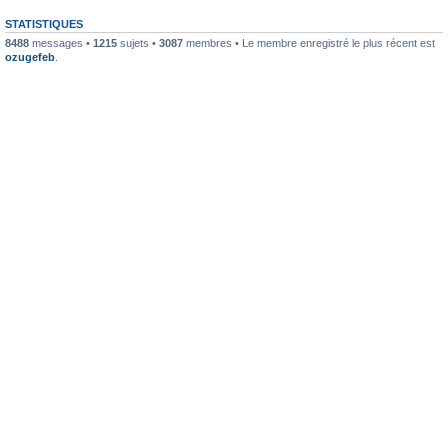
STATISTIQUES
8488
messages •
1215
sujets •
3087
membres • Le membre enregistré le plus récent est
ozugefeb
.