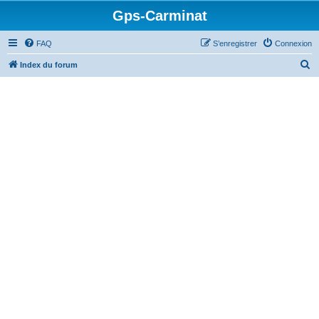
Gps-Carminat
FAQ
S’enregistrer
Connexion
R
Index du forum
e
c
h
e
r
c
h
e
r