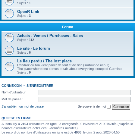
Sujets :
1
OpenR Link
Sujets :
3
Forum
Achats - Ventes / Purchases - Sales
Sujets :
112
Le site - Le forum
Sujets :
6
Le lieu perdu / The lost place
L'endroit où l'on vient parler de tout et de rien (surtout de rien !!).
The place where one comes to talk about everything excepted Carminat.
Sujets :
9
CONNEXION
•
S’ENREGISTRER
Nom d’utilisateur :
Mot de passe :
J’ai oublié mon mot de passe
Se souvenir de moi
QUI EST EN LIGNE
Au total il y a
2103
utilisateurs en ligne : 3 enregistrés, 0 invisible et 2100 invités (d’après le
nombre d’utilisateurs actifs ces 5 dernières minutes)
Le record du nombre d’utilisateurs en ligne est de
4986
, le dim. 2 août 2026 04:55