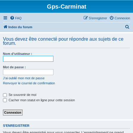
Gps-Carminat
FAQ
S’enregistrer
Connexion
R
Index du forum
e
Vous devez être connecté pour répondre aux sujets de ce
c
forum.
h
Nom d’utilisateur :
e
r
Mot de passe :
c
h
J’ai oublié mon mot de passe
Renvoyer le courriel de confirmation
e
r
Se souvenir de moi
Cacher mon statut en ligne pour cette session
S’ENREGISTRER
Vous devez être enregistré pour vous connecter. L’enregistrement ne prend