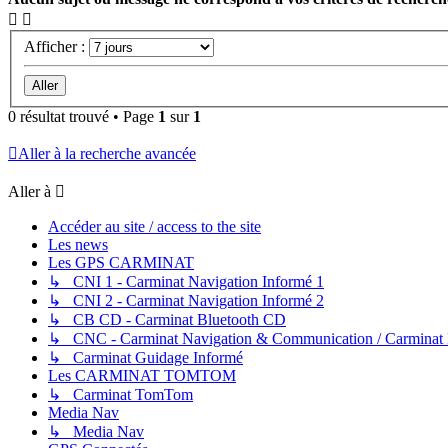
Afficher :
0 résultat trouvé • Page
1
sur
1
Aller à la recherche avancée
Aller à
Accéder au site / access to the site
Les news
Les GPS CARMINAT
↳ CNI 1 - Carminat Navigation Informé 1
↳ CNI 2 - Carminat Navigation Informé 2
↳ CB CD - Carminat Bluetooth CD
↳ CNC - Carminat Navigation & Communication / Carminat
↳ Carminat Guidage Informé
Les CARMINAT TOMTOM
↳ Carminat TomTom
Media Nav
↳ Media Nav