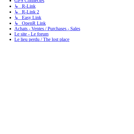
GPS Connectés
↳ R-Link
↳ R-Link 2
↳ Easy Link
↳ OpenR Link
Achats - Ventes / Purchases - Sales
Le site - Le forum
Le lieu perdu / The lost place