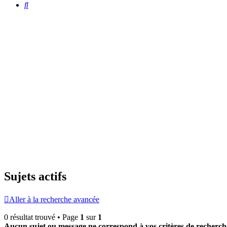
Rechercher
Sujets actifs
Aller à la recherche avancée
0 résultat trouvé • Page
1
sur
1
Aucun sujet ou message ne correspond à vos critères de recherch