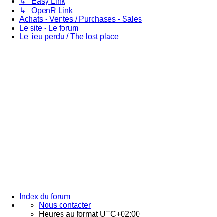
↳ Easy Link
↳ OpenR Link
Achats - Ventes / Purchases - Sales
Le site - Le forum
Le lieu perdu / The lost place
Index du forum
Nous contacter
Heures au format
UTC+02:00