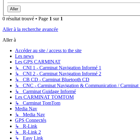
0 résultat trouvé • Page
1
sur
1
Aller à la recherche avancée
Aller à
Accéder au site / access to the site
Les news
Les GPS CARMINAT
↳ CNI 1 - Carminat Navigation Informé 1
↳ CNI 2 - Carminat Navigation Informé 2
↳ CB CD - Carminat Bluetooth CD
↳ CNC - Carminat Navigation & Communication / Carminat
↳ Carminat Guidage Informé
Les CARMINAT TOMTOM
↳ Carminat TomTom
Media Nav
↳ Media Nav
GPS Connectés
↳ R-Link
↳ R-Link 2
↳ Easy Link