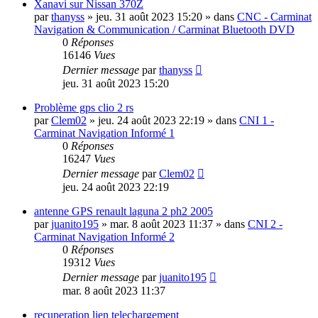
Xanavi sur Nissan 370Z
par
thanyss
»
jeu. 31 août 2023 15:20
» dans
CNC - Carminat
Navigation & Communication / Carminat Bluetooth DVD
0
Réponses
16146
Vues
Dernier message
par
thanyss
jeu. 31 août 2023 15:20
Problème gps clio 2 rs
par
Clem02
»
jeu. 24 août 2023 22:19
» dans
CNI 1 -
Carminat Navigation Informé 1
0
Réponses
16247
Vues
Dernier message
par
Clem02
jeu. 24 août 2023 22:19
antenne GPS renault laguna 2 ph2 2005
par
juanito195
»
mar. 8 août 2023 11:37
» dans
CNI 2 -
Carminat Navigation Informé 2
0
Réponses
19312
Vues
Dernier message
par
juanito195
mar. 8 août 2023 11:37
recuperation lien telechargement