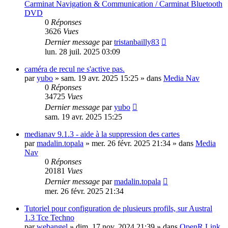
Carminat Navigation & Communication / Carminat Bluetooth
DVD
0
Réponses
3626
Vues
Dernier message
par
tristanbailly83
lun. 28 juil. 2025 03:09
caméra de recul ne s'active pas.
par
yubo
»
sam. 19 avr. 2025 15:25
» dans
Media Nav
0
Réponses
34725
Vues
Dernier message
par
yubo
sam. 19 avr. 2025 15:25
medianav 9.1.3 - aide à la suppression des cartes
par
madalin.topala
»
mer. 26 févr. 2025 21:34
» dans
Media
Nav
0
Réponses
20181
Vues
Dernier message
par
madalin.topala
mer. 26 févr. 2025 21:34
Tutoriel pour configuration de plusieurs profils, sur Austral
1.3 Tce Techno
par
webangel
»
dim. 17 nov. 2024 21:39
» dans
OpenR Link