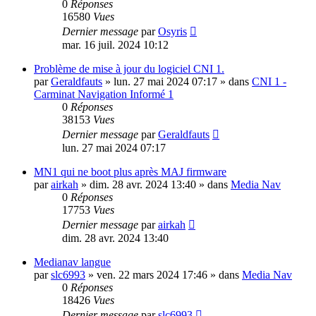
0
Réponses
16580
Vues
Dernier message
par
Osyris
mar. 16 juil. 2024 10:12
Problème de mise à jour du logiciel CNI 1.
par
Geraldfauts
»
lun. 27 mai 2024 07:17
» dans
CNI 1 -
Carminat Navigation Informé 1
0
Réponses
38153
Vues
Dernier message
par
Geraldfauts
lun. 27 mai 2024 07:17
MN1 qui ne boot plus après MAJ firmware
par
airkah
»
dim. 28 avr. 2024 13:40
» dans
Media Nav
0
Réponses
17753
Vues
Dernier message
par
airkah
dim. 28 avr. 2024 13:40
Medianav langue
par
slc6993
»
ven. 22 mars 2024 17:46
» dans
Media Nav
0
Réponses
18426
Vues
Dernier message
par
slc6993