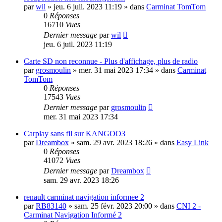
par
wil
»
jeu. 6 juil. 2023 11:19
» dans
Carminat TomTom
0
Réponses
16710
Vues
Dernier message
par
wil
jeu. 6 juil. 2023 11:19
Carte SD non reconnue - Plus d'affichage, plus de radio
par
grosmoulin
»
mer. 31 mai 2023 17:34
» dans
Carminat
TomTom
0
Réponses
17543
Vues
Dernier message
par
grosmoulin
mer. 31 mai 2023 17:34
Carplay sans fil sur KANGOO3
par
Dreambox
»
sam. 29 avr. 2023 18:26
» dans
Easy Link
0
Réponses
41072
Vues
Dernier message
par
Dreambox
sam. 29 avr. 2023 18:26
renault carminat navigation informee 2
par
RB83140
»
sam. 25 févr. 2023 20:00
» dans
CNI 2 -
Carminat Navigation Informé 2