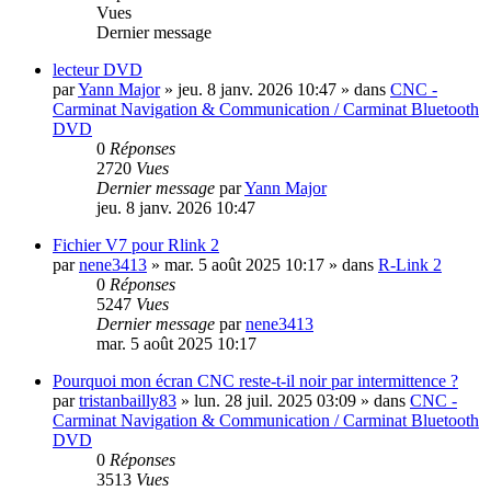
Vues
Dernier message
lecteur DVD
par
Yann Major
»
jeu. 8 janv. 2026 10:47
» dans
CNC -
Carminat Navigation & Communication / Carminat Bluetooth
DVD
0
Réponses
2720
Vues
Dernier message
par
Yann Major
jeu. 8 janv. 2026 10:47
Fichier V7 pour Rlink 2
par
nene3413
»
mar. 5 août 2025 10:17
» dans
R-Link 2
0
Réponses
5247
Vues
Dernier message
par
nene3413
mar. 5 août 2025 10:17
Pourquoi mon écran CNC reste-t-il noir par intermittence ?
par
tristanbailly83
»
lun. 28 juil. 2025 03:09
» dans
CNC -
Carminat Navigation & Communication / Carminat Bluetooth
DVD
0
Réponses
3513
Vues