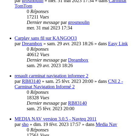
par
grosmoulin
»
mer. 31 mai 2023 17:34
» dans
Carminat
TomTom
0
Réponses
17211
Vues
Dernier message
par
grosmoulin
mer. 31 mai 2023 17:34
Carplay sans fil sur KANGOO3
par
Dreambox
»
sam. 29 avr. 2023 18:26
» dans
Easy Link
0
Réponses
40612
Vues
Dernier message
par
Dreambox
sam. 29 avr. 2023 18:26
renault carminat navigation informee 2
par
RB83140
»
sam. 25 févr. 2023 20:00
» dans
CNI 2 -
Carminat Navigation Informé 2
0
Réponses
18328
Vues
Dernier message
par
RB83140
sam. 25 févr. 2023 20:00
MEDIA NAV version 3.0.5 - Navteq 2011
par
sho
»
dim. 19 févr. 2023 17:57
» dans
Media Nav
0
Réponses
17561
Vues