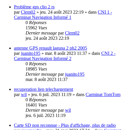
Problème gps clio 2 rs
par
Clem02
»
jeu. 24 août 2023 22:19
» dans
CNI 1 -
Carminat Navigation Informé 1
0
Réponses
15962
Vues
Dernier message
par
Clem02
jeu. 24 août 2023 22:19
antenne GPS renault laguna 2 ph2 2005
par
juanito195
»
mar. 8 août 2023 11:37
» dans
CNI 2 -
Carminat Navigation Informé 2
0
Réponses
18985
Vues
Dernier message
par
juanito195
mar. 8 août 2023 11:37
recuperation lien telechargement
par
wil
»
jeu. 6 juil. 2023 11:19
» dans
Carminat TomTom
0
Réponses
16401
Vues
Dernier message
par
wil
jeu. 6 juil. 2023 11:19
Carte SD non reconnue - Plus d'affichage, plus de radio