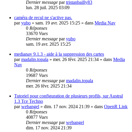
Dernier message
par
tristanbailly83
lun. 28 juil. 2025 03:09
caméra de recul ne s'active pas.
par
yubo
»
sam. 19 avr. 2025 15:25
» dans
Media Nav
0
Réponses
33670
Vues
Dernier message
par
yubo
sam. 19 avr. 2025 15:25
medianav 9.1.3 - aide à la suppression des cartes
par
madalin.topala
»
mer. 26 févr. 2025 21:34
» dans
Media
Nav
0
Réponses
19687
Vues
Dernier message
par
madalin.topala
mer. 26 févr. 2025 21:34
Tutoriel pour configuration de plusieurs profils, sur Austral
1.3 Tce Techno
par
webangel
»
dim. 17 nov. 2024 21:39
» dans
OpenR Link
0
Réponses
40877
Vues
Dernier message
par
webangel
dim. 17 nov. 2024 21:39