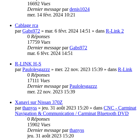
16692
Vues
Dernier message
par
denis1024
mer. 14 févr. 2024 10:21
Cablage rca
par
Gabs972
»
mar. 6 févr. 2024 14:51
» dans
R-Link 2
0
Réponses
17759
Vues
Dernier message
par
Gabs972
mar. 6 févr. 2024 14:51
R-LINK H-S
par
Paulolesgazzz
»
mer. 22 nov. 2023 15:39
» dans
R-Link
0
Réponses
17111
Vues
Dernier message
par
Paulolesgazzz
mer. 22 nov. 2023 15:39
Xanavi sur Nissan 370Z
par
thanyss
»
jeu. 31 août 2023 15:20
» dans
CNC - Carminat
Navigation & Communication / Carminat Bluetooth DVD
0
Réponses
15902
Vues
Dernier message
par
thanyss
jeu. 31 août 2023 15:20