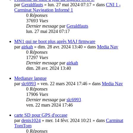
par
Geraldfauts
»
lun. 27 mai 2024 07:17
» dans
CNI 1 -
Carminat Navigation Informé 1
0
Réponses
37693
Vues
Dernier message
par
Geraldfauts
lun. 27 mai 2024 07:17
MN1 qui ne boot plus après MAJ firmware
par
airkah
»
dim. 28 avr. 2024 13:40
» dans
Media Nav
0
Réponses
17297
Vues
Dernier message
par
airkah
dim. 28 avr. 2024 13:40
Medianav langue
par
slc6993
»
ven. 22 mars 2024 17:46
» dans
Media Nav
0
Réponses
17906
Vues
Dernier message
par
slc6993
ven. 22 mars 2024 17:46
carte SD pour GPS d'occase
par
denis1024
»
mer. 14 févr. 2024 10:21
» dans
Carminat
TomTom
0
Réponses