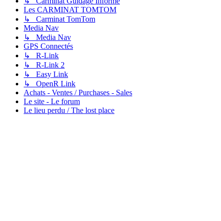
↳ Carminat Guidage Informé
Les CARMINAT TOMTOM
↳ Carminat TomTom
Media Nav
↳ Media Nav
GPS Connectés
↳ R-Link
↳ R-Link 2
↳ Easy Link
↳ OpenR Link
Achats - Ventes / Purchases - Sales
Le site - Le forum
Le lieu perdu / The lost place