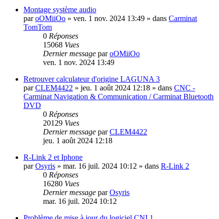
Montage système audio
par
oOMiiOo
»
ven. 1 nov. 2024 13:49
» dans
Carminat
TomTom
0
Réponses
15068
Vues
Dernier message
par
oOMiiOo
ven. 1 nov. 2024 13:49
Retrouver calculateur d'origine LAGUNA 3
par
CLEM4422
»
jeu. 1 août 2024 12:18
» dans
CNC -
Carminat Navigation & Communication / Carminat Bluetooth
DVD
0
Réponses
20129
Vues
Dernier message
par
CLEM4422
jeu. 1 août 2024 12:18
R-Link 2 et Iphone
par
Osyris
»
mar. 16 juil. 2024 10:12
» dans
R-Link 2
0
Réponses
16280
Vues
Dernier message
par
Osyris
mar. 16 juil. 2024 10:12
Problème de mise à jour du logiciel CNI 1.