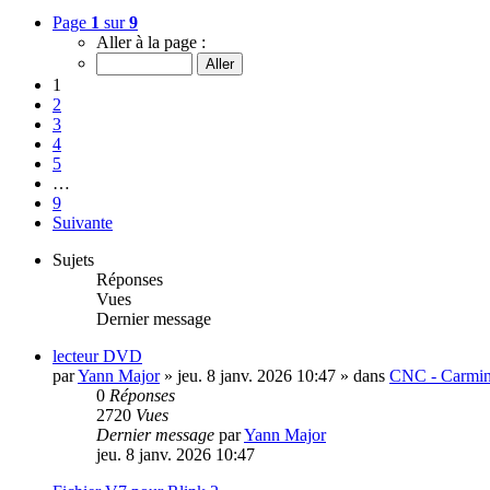
Page
1
sur
9
Aller à la page :
1
2
3
4
5
…
9
Suivante
Sujets
Réponses
Vues
Dernier message
lecteur DVD
par
Yann Major
»
jeu. 8 janv. 2026 10:47
» dans
CNC - Carmin
0
Réponses
2720
Vues
Dernier message
par
Yann Major
jeu. 8 janv. 2026 10:47