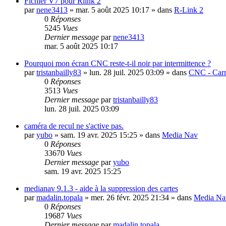
Fichier V7 pour Rlink 2
par
nene3413
»
mar. 5 août 2025 10:17
» dans
R-Link 2
0
Réponses
5245
Vues
Dernier message
par
nene3413
mar. 5 août 2025 10:17
Pourquoi mon écran CNC reste-t-il noir par intermittence ?
par
tristanbailly83
»
lun. 28 juil. 2025 03:09
» dans
CNC - Carm
0
Réponses
3513
Vues
Dernier message
par
tristanbailly83
lun. 28 juil. 2025 03:09
caméra de recul ne s'active pas.
par
yubo
»
sam. 19 avr. 2025 15:25
» dans
Media Nav
0
Réponses
33670
Vues
Dernier message
par
yubo
sam. 19 avr. 2025 15:25
medianav 9.1.3 - aide à la suppression des cartes
par
madalin.topala
»
mer. 26 févr. 2025 21:34
» dans
Media Na
0
Réponses
19687
Vues
Dernier message
par
madalin.topala