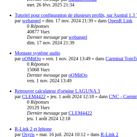
mer. 26 févr. 2025 21:34
Tutoriel pour configuration de plusieurs profils, sur Austral 1.
par
webangel
»
dim. 17 nov. 2024 21:39
» dans
OpenR Link
0
Réponses
40877
Vues
Dernier message
par
webangel
dim. 17 nov. 2024 21:39
Montage système audio
par
oOMiiOo
»
ven. 1 nov. 2024 13:49
» dans
Carminat Tom
0
Réponses
15068
Vues
Dernier message
par
oOMiiOo
ven. 1 nov. 2024 13:49
Retrouver calculateur d'origine LAGUNA 3
par
CLEM4422
»
jeu. 1 août 2024 12:18
» dans
CNC - Carmin
0
Réponses
20129
Vues
Dernier message
par
CLEM4422
jeu. 1 août 2024 12:18
R-Link 2 et Iphone
par
Osyris
»
mar. 16 juil. 2024 10:12
» dans
R-Link 2