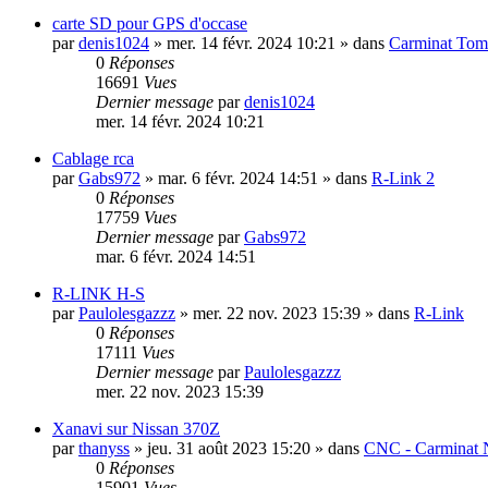
carte SD pour GPS d'occase
par
denis1024
»
mer. 14 févr. 2024 10:21
» dans
Carminat To
0
Réponses
16691
Vues
Dernier message
par
denis1024
mer. 14 févr. 2024 10:21
Cablage rca
par
Gabs972
»
mar. 6 févr. 2024 14:51
» dans
R-Link 2
0
Réponses
17759
Vues
Dernier message
par
Gabs972
mar. 6 févr. 2024 14:51
R-LINK H-S
par
Paulolesgazzz
»
mer. 22 nov. 2023 15:39
» dans
R-Link
0
Réponses
17111
Vues
Dernier message
par
Paulolesgazzz
mer. 22 nov. 2023 15:39
Xanavi sur Nissan 370Z
par
thanyss
»
jeu. 31 août 2023 15:20
» dans
CNC - Carminat 
0
Réponses
15901
Vues