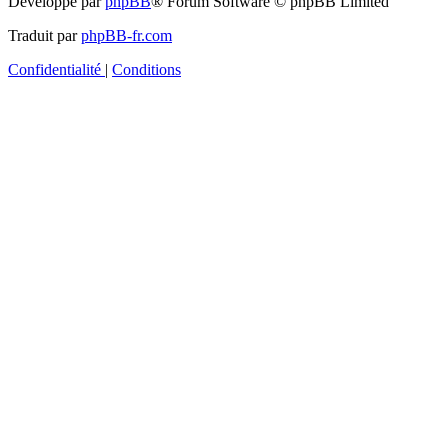
Développé par
phpBB
® Forum Software © phpBB Limited
Traduit par
phpBB-fr.com
Confidentialité
|
Conditions