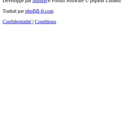
Développé par
phpBB
® Forum Software © phpBB Limited
Traduit par
phpBB-fr.com
Confidentialité
|
Conditions