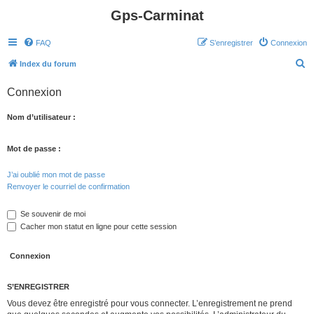
Gps-Carminat
FAQ
S’enregistrer
Connexion
R
Index du forum
e
Connexion
c
h
Nom d’utilisateur :
e
r
Mot de passe :
c
J’ai oublié mon mot de passe
h
Renvoyer le courriel de confirmation
e
Se souvenir de moi
r
Cacher mon statut en ligne pour cette session
S’ENREGISTRER
Vous devez être enregistré pour vous connecter. L’enregistrement ne prend