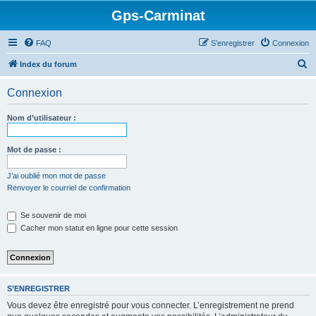
Gps-Carminat
FAQ
S’enregistrer
Connexion
R
Index du forum
e
Connexion
c
h
Nom d’utilisateur :
e
r
Mot de passe :
c
J’ai oublié mon mot de passe
h
Renvoyer le courriel de confirmation
e
Se souvenir de moi
r
Cacher mon statut en ligne pour cette session
S’ENREGISTRER
Vous devez être enregistré pour vous connecter. L’enregistrement ne prend