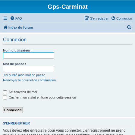
Gps-Carminat
FAQ
S’enregistrer
Connexion
R
Index du forum
e
Connexion
c
h
Nom d’utilisateur :
e
r
Mot de passe :
c
J’ai oublié mon mot de passe
h
Renvoyer le courriel de confirmation
e
Se souvenir de moi
r
Cacher mon statut en ligne pour cette session
S’ENREGISTRER
Vous devez être enregistré pour vous connecter. L’enregistrement ne prend