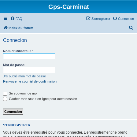
Gps-Carminat
FAQ
S’enregistrer
Connexion
R
Index du forum
e
Connexion
c
h
Nom d’utilisateur :
e
r
Mot de passe :
c
J’ai oublié mon mot de passe
h
Renvoyer le courriel de confirmation
e
Se souvenir de moi
r
Cacher mon statut en ligne pour cette session
S’ENREGISTRER
Vous devez être enregistré pour vous connecter. L’enregistrement ne prend