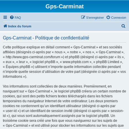
Gps-Carminat
FAQ
S’enregistrer
Connexion
R
Index du forum
e
Gps-Carminat - Politique de confidentialité
c
h
Cette politique explique en détail comment « Gps-Carminat » et ses sociétés
affiliées (désignés ci-après par « nous », « notre », « nos », « Gps-Carminat »,
e
« http://www.gps-carminat.com/forum ») et phpBB (désigné ci-après par « ils »,
r
« eux », « leur », « logiciel phpBB », « www.phpbb.com », « phpBB Limited »,
« Équipes phpBB ») utilisent n’importe quelle information collectée pendant
c
n’importe quelle session d’utilisation de votre part (désignée ci-après par « vos
h
informations »).
e
Vos informations sont collectées de deux manières. Premièrement, en
r
naviguant sur « Gps-Carminat », le logiciel phpBB créera un certain nombre de
cookies, qui sont des petits fichiers textes téléchargés dans les fichiers
temporaires du navigateur Internet de votre ordinateur. Les deux premiers
cookies ne contiennent qu’un identifiant utilisateur (désigné ci-après par
« user-id ») et un identifiant de session invité (désigné ci-après par « session-
id »), qui vous sont automatiquement assignés par le logiciel phpBB. Un
troisième cookie sera créé une fois que vous naviguerez sur les sujets de
« Gps-Carminat » et est utilisé pour stocker les informations sur les sujets que