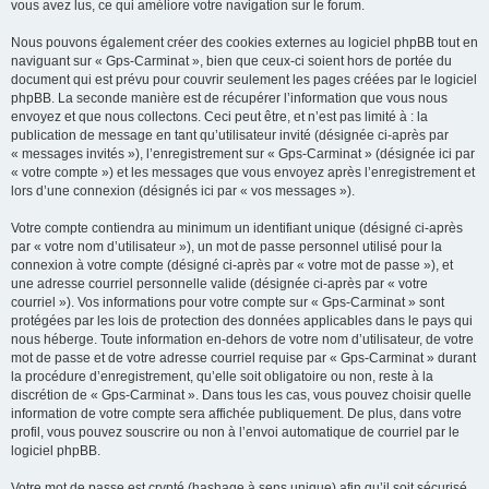
vous avez lus, ce qui améliore votre navigation sur le forum.
Nous pouvons également créer des cookies externes au logiciel phpBB tout en
naviguant sur « Gps-Carminat », bien que ceux-ci soient hors de portée du
document qui est prévu pour couvrir seulement les pages créées par le logiciel
phpBB. La seconde manière est de récupérer l’information que vous nous
envoyez et que nous collectons. Ceci peut être, et n’est pas limité à : la
publication de message en tant qu’utilisateur invité (désignée ci-après par
« messages invités »), l’enregistrement sur « Gps-Carminat » (désignée ici par
« votre compte ») et les messages que vous envoyez après l’enregistrement et
lors d’une connexion (désignés ici par « vos messages »).
Votre compte contiendra au minimum un identifiant unique (désigné ci-après
par « votre nom d’utilisateur »), un mot de passe personnel utilisé pour la
connexion à votre compte (désigné ci-après par « votre mot de passe »), et
une adresse courriel personnelle valide (désignée ci-après par « votre
courriel »). Vos informations pour votre compte sur « Gps-Carminat » sont
protégées par les lois de protection des données applicables dans le pays qui
nous héberge. Toute information en-dehors de votre nom d’utilisateur, de votre
mot de passe et de votre adresse courriel requise par « Gps-Carminat » durant
la procédure d’enregistrement, qu’elle soit obligatoire ou non, reste à la
discrétion de « Gps-Carminat ». Dans tous les cas, vous pouvez choisir quelle
information de votre compte sera affichée publiquement. De plus, dans votre
profil, vous pouvez souscrire ou non à l’envoi automatique de courriel par le
logiciel phpBB.
Votre mot de passe est crypté (hashage à sens unique) afin qu’il soit sécurisé.