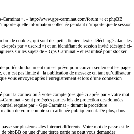
« Gps-Carminat », « http://www.gps-carminat.com/forum ») et phpBB
importe quelle information collectée pendant n’importe quelle session
e de cookies, qui sont des petits fichiers textes téléchargés dans les
i-après par « user-id ») et un identifiant de session invité (désigné ci-
uerez sur les sujets de « Gps-Carminat » et est utilisé pour stocker
de portée du document qui est prévu pour couvrir seulement les pages
t n’est pas limité à : la publication de message en tant qu’utilisateur
s que vous envoyez après l’enregistrement et lors d’une connexion
sé pour la connexion à votre compte (désigné ci-après par « votre mot
ps-Carminat » sont protégées par les lois de protection des données
courriel requise par « Gps-Carminat » durant la procédure
formation de votre compte sera affichée publiquement. De plus, dans
asse sur plusieurs sites Internet différents. Votre mot de passe est le
, de phpBB ou une d’une tierce partie ne peut vous demander