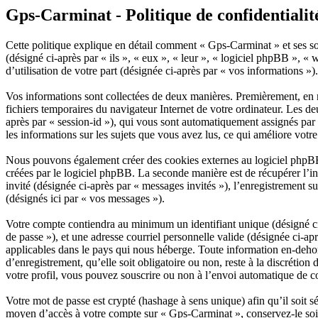
Gps-Carminat - Politique de confidentialit
Cette politique explique en détail comment « Gps-Carminat » et ses so
(désigné ci-après par « ils », « eux », « leur », « logiciel phpBB »
d’utilisation de votre part (désignée ci-après par « vos informations »).
Vos informations sont collectées de deux manières. Premièrement, en n
fichiers temporaires du navigateur Internet de votre ordinateur. Les deu
après par « session-id »), qui vous sont automatiquement assignés par 
les informations sur les sujets que vous avez lus, ce qui améliore votr
Nous pouvons également créer des cookies externes au logiciel phpBB
créées par le logiciel phpBB. La seconde manière est de récupérer l’inf
invité (désignée ci-après par « messages invités »), l’enregistrement
(désignés ici par « vos messages »).
Votre compte contiendra au minimum un identifiant unique (désigné ci-
de passe »), et une adresse courriel personnelle valide (désignée ci-a
applicables dans le pays qui nous héberge. Toute information en-dehor
d’enregistrement, qu’elle soit obligatoire ou non, reste à la discréti
votre profil, vous pouvez souscrire ou non à l’envoi automatique de co
Votre mot de passe est crypté (hashage à sens unique) afin qu’il soit s
moyen d’accès à votre compte sur « Gps-Carminat », conservez-le soi