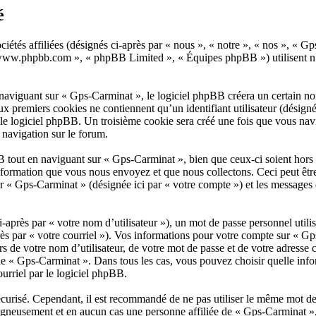
é
ciétés affiliées (désignés ci-après par « nous », « notre », « nos », 
, « www.phpbb.com », « phpBB Limited », « Équipes phpBB ») utilisent n’
aviguant sur « Gps-Carminat », le logiciel phpBB créera un certain nombr
x premiers cookies ne contiennent qu’un identifiant utilisateur (désigné c
le logiciel phpBB. Un troisième cookie sera créé une fois que vous navig
e navigation sur le forum.
 tout en naviguant sur « Gps-Carminat », bien que ceux-ci soient hors 
ormation que vous nous envoyez et que nous collectons. Ceci peut être, e
 sur « Gps-Carminat » (désignée ici par « votre compte ») et les message
après par « votre nom d’utilisateur »), un mot de passe personnel utili
près par « votre courriel »). Vos informations pour votre compte sur « G
s de votre nom d’utilisateur, de votre mot de passe et de votre adresse 
on de « Gps-Carminat ». Dans tous les cas, vous pouvez choisir quelle in
urriel par le logiciel phpBB.
écurisé. Cependant, il est recommandé de ne pas utiliser le même mot de p
gneusement et en aucun cas une personne affiliée de « Gps-Carminat »