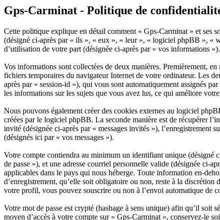
Gps-Carminat - Politique de confidentialit
Cette politique explique en détail comment « Gps-Carminat » et ses so
(désigné ci-après par « ils », « eux », « leur », « logiciel phpBB »
d’utilisation de votre part (désignée ci-après par « vos informations »).
Vos informations sont collectées de deux manières. Premièrement, en n
fichiers temporaires du navigateur Internet de votre ordinateur. Les deu
après par « session-id »), qui vous sont automatiquement assignés par 
les informations sur les sujets que vous avez lus, ce qui améliore votr
Nous pouvons également créer des cookies externes au logiciel phpBB
créées par le logiciel phpBB. La seconde manière est de récupérer l’inf
invité (désignée ci-après par « messages invités »), l’enregistrement
(désignés ici par « vos messages »).
Votre compte contiendra au minimum un identifiant unique (désigné ci-
de passe »), et une adresse courriel personnelle valide (désignée ci-a
applicables dans le pays qui nous héberge. Toute information en-dehor
d’enregistrement, qu’elle soit obligatoire ou non, reste à la discréti
votre profil, vous pouvez souscrire ou non à l’envoi automatique de co
Votre mot de passe est crypté (hashage à sens unique) afin qu’il soit s
moyen d’accès à votre compte sur « Gps-Carminat », conservez-le soi