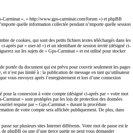
« Gps-Carminat », « http://www.gps-carminat.com/forum ») et phpBB
importe quelle information collectée pendant n’importe quelle session
e de cookies, qui sont des petits fichiers textes téléchargés dans les
i-après par « user-id ») et un identifiant de session invité (désigné ci-
uerez sur les sujets de « Gps-Carminat » et est utilisé pour stocker
de portée du document qui est prévu pour couvrir seulement les pages
t n’est pas limité à : la publication de message en tant qu’utilisateur
s que vous envoyez après l’enregistrement et lors d’une connexion
sé pour la connexion à votre compte (désigné ci-après par « votre mot
ps-Carminat » sont protégées par les lois de protection des données
courriel requise par « Gps-Carminat » durant la procédure
formation de votre compte sera affichée publiquement. De plus, dans
asse sur plusieurs sites Internet différents. Votre mot de passe est le
, de phpBB ou une d’une tierce partie ne peut vous demander