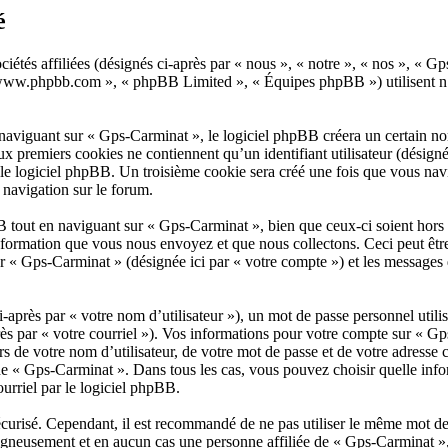
é
ciétés affiliées (désignés ci-après par « nous », « notre », « nos », 
, « www.phpbb.com », « phpBB Limited », « Équipes phpBB ») utilisent n’
aviguant sur « Gps-Carminat », le logiciel phpBB créera un certain nombr
x premiers cookies ne contiennent qu’un identifiant utilisateur (désigné c
le logiciel phpBB. Un troisième cookie sera créé une fois que vous navig
e navigation sur le forum.
 tout en naviguant sur « Gps-Carminat », bien que ceux-ci soient hors 
ormation que vous nous envoyez et que nous collectons. Ceci peut être, e
 sur « Gps-Carminat » (désignée ici par « votre compte ») et les message
après par « votre nom d’utilisateur »), un mot de passe personnel utili
près par « votre courriel »). Vos informations pour votre compte sur « G
s de votre nom d’utilisateur, de votre mot de passe et de votre adresse 
on de « Gps-Carminat ». Dans tous les cas, vous pouvez choisir quelle in
urriel par le logiciel phpBB.
écurisé. Cependant, il est recommandé de ne pas utiliser le même mot de p
gneusement et en aucun cas une personne affiliée de « Gps-Carminat »