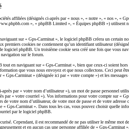
é
ciétés affiliées (désignés ci-après par « nous », « notre », « nos », 
, « www.phpbb.com », « phpBB Limited », « Équipes phpBB ») utilisent n’
aviguant sur « Gps-Carminat », le logiciel phpBB créera un certain nombr
x premiers cookies ne contiennent qu’un identifiant utilisateur (désigné c
le logiciel phpBB. Un troisième cookie sera créé une fois que vous navig
e navigation sur le forum.
 tout en naviguant sur « Gps-Carminat », bien que ceux-ci soient hors 
ormation que vous nous envoyez et que nous collectons. Ceci peut être, e
 sur « Gps-Carminat » (désignée ici par « votre compte ») et les message
après par « votre nom d’utilisateur »), un mot de passe personnel utili
près par « votre courriel »). Vos informations pour votre compte sur « G
s de votre nom d’utilisateur, de votre mot de passe et de votre adresse 
on de « Gps-Carminat ». Dans tous les cas, vous pouvez choisir quelle in
urriel par le logiciel phpBB.
écurisé. Cependant, il est recommandé de ne pas utiliser le même mot de p
gneusement et en aucun cas une personne affiliée de « Gps-Carminat »