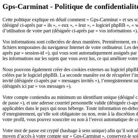
Gps-Carminat - Politique de confidentialit
Cette politique explique en détail comment « Gps-Carminat » et ses so
(désigné ci-après par « ils », « eux », « leur », « logiciel phpBB »
d’utilisation de votre part (désignée ci-après par « vos informations »).
Vos informations sont collectées de deux manières. Premièrement, en n
fichiers temporaires du navigateur Internet de votre ordinateur. Les deu
après par « session-id »), qui vous sont automatiquement assignés par 
les informations sur les sujets que vous avez lus, ce qui améliore votr
Nous pouvons également créer des cookies externes au logiciel phpBB
créées par le logiciel phpBB. La seconde manière est de récupérer l’inf
invité (désignée ci-après par « messages invités »), l’enregistrement
(désignés ici par « vos messages »).
Votre compte contiendra au minimum un identifiant unique (désigné ci-
de passe »), et une adresse courriel personnelle valide (désignée ci-a
applicables dans le pays qui nous héberge. Toute information en-dehor
d’enregistrement, qu’elle soit obligatoire ou non, reste à la discréti
votre profil, vous pouvez souscrire ou non à l’envoi automatique de co
Votre mot de passe est crypté (hashage à sens unique) afin qu’il soit s
moyen d’accès à votre compte sur « Gps-Carminat », conservez-le soi