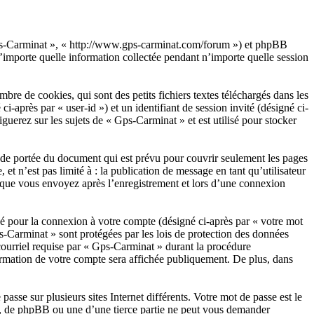
« Gps-Carminat », « http://www.gps-carminat.com/forum ») et phpBB
importe quelle information collectée pendant n’importe quelle session
e de cookies, qui sont des petits fichiers textes téléchargés dans les
i-après par « user-id ») et un identifiant de session invité (désigné ci-
uerez sur les sujets de « Gps-Carminat » et est utilisé pour stocker
de portée du document qui est prévu pour couvrir seulement les pages
t n’est pas limité à : la publication de message en tant qu’utilisateur
s que vous envoyez après l’enregistrement et lors d’une connexion
sé pour la connexion à votre compte (désigné ci-après par « votre mot
ps-Carminat » sont protégées par les lois de protection des données
courriel requise par « Gps-Carminat » durant la procédure
formation de votre compte sera affichée publiquement. De plus, dans
asse sur plusieurs sites Internet différents. Votre mot de passe est le
, de phpBB ou une d’une tierce partie ne peut vous demander