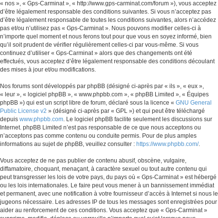
« nos », « Gps-Carminat », « http://www.gps-carminat.com/forum »), vous acceptez
d’être légalement responsable des conditions suivantes. Si vous n’acceptez pas
d’être légalement responsable de toutes les conditions suivantes, alors n’accédez
pas et/ou n’utilisez pas « Gps-Carminat ». Nous pouvons modifier celles-ci à
n’importe quel moment et nous ferons tout pour que vous en soyez informé, bien
qu’il soit prudent de vérifier régulièrement celles-ci par vous-même. Si vous
continuez d’utiliser « Gps-Carminat » alors que des changements ont été
effectués, vous acceptez d’être légalement responsable des conditions découlant
des mises à jour et/ou modifications.
Nos forums sont développés par phpBB (désigné ci-après par « ils », « eux »,
« leur », « logiciel phpBB », « www.phpbb.com », « phpBB Limited », « Équipes
phpBB ») qui est un script libre de forum, déclaré sous la licence «
GNU General
Public License v2
» (désigné ci-après par « GPL ») et qui peut être téléchargé
depuis
www.phpbb.com
. Le logiciel phpBB facilite seulement les discussions sur
Internet. phpBB Limited n’est pas responsable de ce que nous acceptons ou
n’acceptons pas comme contenu ou conduite permis. Pour de plus amples
informations au sujet de phpBB, veuillez consulter :
https://www.phpbb.com/
.
Vous acceptez de ne pas publier de contenu abusif, obscène, vulgaire,
diffamatoire, choquant, menaçant, à caractère sexuel ou tout autre contenu qui
peut transgresser les lois de votre pays, du pays où « Gps-Carminat » est hébergé
ou les lois internationales. Le faire peut vous mener à un bannissement immédiat
et permanent, avec une notification à votre fournisseur d’accès à Internet si nous le
jugeons nécessaire. Les adresses IP de tous les messages sont enregistrées pour
aider au renforcement de ces conditions. Vous acceptez que « Gps-Carminat »