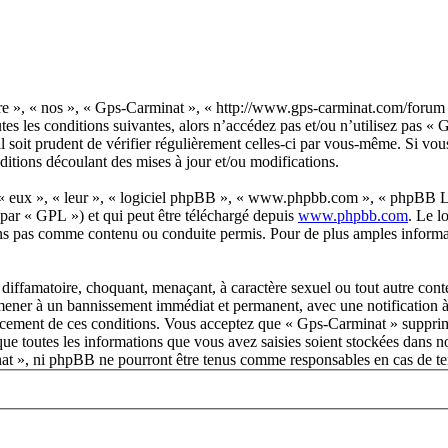
re », « nos », « Gps-Carminat », « http://www.gps-carminat.com/forum 
tes les conditions suivantes, alors n’accédez pas et/ou n’utilisez pas 
 soit prudent de vérifier régulièrement celles-ci par vous-même. Si vo
ditions découlant des mises à jour et/ou modifications.
 « eux », « leur », « logiciel phpBB », « www.phpbb.com », « phpBB Lim
 par « GPL ») et qui peut être téléchargé depuis
www.phpbb.com
. Le l
ns pas comme contenu ou conduite permis. Pour de plus amples informat
diffamatoire, choquant, menaçant, à caractère sexuel ou tout autre conte
 mener à un bannissement immédiat et permanent, avec une notification à 
orcement de ces conditions. Vous acceptez que « Gps-Carminat » supprim
ue toutes les informations que vous avez saisies soient stockées dans n
nat », ni phpBB ne pourront être tenus comme responsables en cas de te