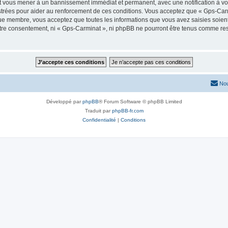
ut vous mener à un bannissement immédiat et permanent, avec une notification à vot
trées pour aider au renforcement de ces conditions. Vous acceptez que « Gps-Carm
que membre, vous acceptez que toutes les informations que vous avez saisies soie
votre consentement, ni « Gps-Carminat », ni phpBB ne pourront être tenus comme res
Nou
Développé par
phpBB
® Forum Software © phpBB Limited
Traduit par
phpBB-fr.com
Confidentialité
|
Conditions