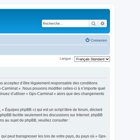
Rechercher
Recherche avancé
Connexion
Langue :
ous acceptez d’être légalement responsable des conditions
s-Carminat ». Nous pouvons modifier celles-ci à n’importe quel
ntinuez d’utiliser « Gps-Carminat » alors que des changements
 « Équipes phpBB ») qui est un script libre de forum, déclaré
l phpBB facilite seulement les discussions sur Internet. phpBB
 au sujet de phpBB, veuillez consulter :
qui peut transgresser les lois de votre pays, du pays où « Gps-