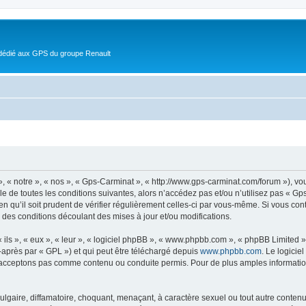
 dédié aux GPS du groupe Renault
, « notre », « nos », « Gps-Carminat », « http://www.gps-carminat.com/forum »), v
e de toutes les conditions suivantes, alors n’accédez pas et/ou n’utilisez pas « Gp
n qu’il soit prudent de vérifier régulièrement celles-ci par vous-même. Si vous co
 des conditions découlant des mises à jour et/ou modifications.
ls », « eux », « leur », « logiciel phpBB », « www.phpbb.com », « phpBB Limited »,
-après par « GPL ») et qui peut être téléchargé depuis
www.phpbb.com
. Le logicie
acceptons pas comme contenu ou conduite permis. Pour de plus amples informations
lgaire, diffamatoire, choquant, menaçant, à caractère sexuel ou tout autre contenu 