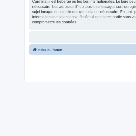
Carminat » est hébergé ou les lois internationales. Le faire pe
nécessaire. Les adresses IP de tous les messages sont enregis
sujet lorsque nous estimons que cela est nécessaire. En tant 
informations ne soient pas diffusées à une tierce partie sans 
compromettre les données.
Index du forum