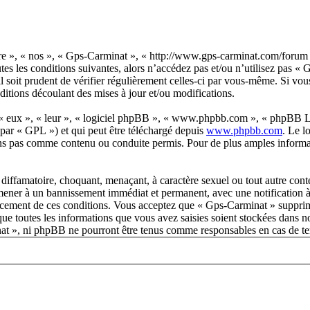
re », « nos », « Gps-Carminat », « http://www.gps-carminat.com/forum 
tes les conditions suivantes, alors n’accédez pas et/ou n’utilisez pas 
 soit prudent de vérifier régulièrement celles-ci par vous-même. Si vo
ditions découlant des mises à jour et/ou modifications.
 « eux », « leur », « logiciel phpBB », « www.phpbb.com », « phpBB Lim
 par « GPL ») et qui peut être téléchargé depuis
www.phpbb.com
. Le l
ns pas comme contenu ou conduite permis. Pour de plus amples informat
diffamatoire, choquant, menaçant, à caractère sexuel ou tout autre conte
 mener à un bannissement immédiat et permanent, avec une notification à 
orcement de ces conditions. Vous acceptez que « Gps-Carminat » supprim
ue toutes les informations que vous avez saisies soient stockées dans n
nat », ni phpBB ne pourront être tenus comme responsables en cas de te