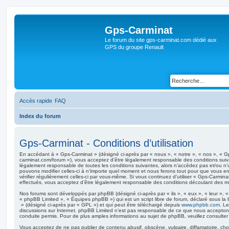
Gps-Carminat
Le forum du site gps-carminat.com dédié aux
GPS du groupe Renault
Accès rapide
FAQ
Index du forum
Gps-Carminat - Conditions d’utilisation
En accédant à « Gps-Carminat » (désigné ci-après par « nous », « notre », « nos », « G
carminat.com/forum »), vous acceptez d’être légalement responsable des conditions suiv
légalement responsable de toutes les conditions suivantes, alors n’accédez pas et/ou n’
pouvons modifier celles-ci à n’importe quel moment et nous ferons tout pour que vous en 
vérifier régulièrement celles-ci par vous-même. Si vous continuez d’utiliser « Gps-Carmi
effectués, vous acceptez d’être légalement responsable des conditions découlant des mis
Nos forums sont développés par phpBB (désigné ci-après par « ils », « eux », « leur », 
« phpBB Limited », « Équipes phpBB ») qui est un script libre de forum, déclaré sous la 
» (désigné ci-après par « GPL ») et qui peut être téléchargé depuis
www.phpbb.com
. Le
discussions sur Internet. phpBB Limited n’est pas responsable de ce que nous accept
conduite permis. Pour de plus amples informations au sujet de phpBB, veuillez consulter
Vous acceptez de ne pas publier de contenu abusif, obscène, vulgaire, diffamatoire, ch