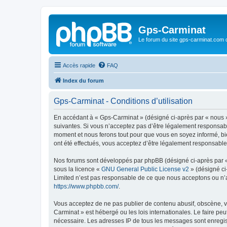
Gps-Carminat
Le forum du site gps-carminat.com
Accès rapide
FAQ
Index du forum
Gps-Carminat - Conditions d’utilisation
En accédant à « Gps-Carminat » (désigné ci-après par « nous »
suivantes. Si vous n’acceptez pas d’être légalement responsabl
moment et nous ferons tout pour que vous en soyez informé, bie
ont été effectués, vous acceptez d’être légalement responsable
Nos forums sont développés par phpBB (désigné ci-après par « i
sous la licence «
GNU General Public License v2
» (désigné ci
Limited n’est pas responsable de ce que nous acceptons ou n’
https://www.phpbb.com/
.
Vous acceptez de ne pas publier de contenu abusif, obscène, vu
Carminat » est hébergé ou les lois internationales. Le faire pe
nécessaire. Les adresses IP de tous les messages sont enregis