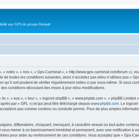
 dédié aux GPS du groupe Renault
, « notre », « nos », « Gps-Carminat », « http://www.gps-carminat.com/forum »), v
e de toutes les conditions suivantes, alors n’accédez pas et/ou n’utilisez pas « Gp
n qu’il soit prudent de vérifier régulièrement celles-ci par vous-même. Si vous co
 des conditions découlant des mises à jour et/ou modifications.
ls », « eux », « leur », « logiciel phpBB », « www.phpbb.com », « phpBB Limited »,
-après par « GPL ») et qui peut être téléchargé depuis
www.phpbb.com
. Le logicie
acceptons pas comme contenu ou conduite permis. Pour de plus amples informations
lgaire, diffamatoire, choquant, menaçant, à caractère sexuel ou tout autre contenu 
ut vous mener à un bannissement immédiat et permanent, avec une notification à vot
trées pour aider au renforcement de ces conditions. Vous acceptez que « Gps-Carm