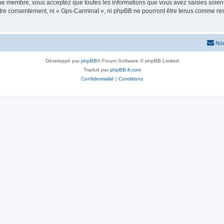
que membre, vous acceptez que toutes les informations que vous avez saisies soie
votre consentement, ni « Gps-Carminat », ni phpBB ne pourront être tenus comme res
Nou
Développé par
phpBB
® Forum Software © phpBB Limited
Traduit par
phpBB-fr.com
Confidentialité
|
Conditions