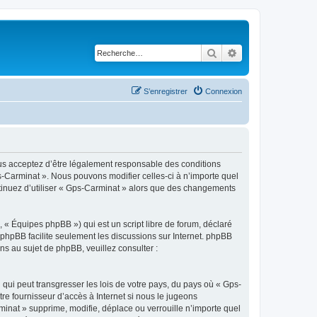
Rechercher
Recherche avancé
S’enregistrer
Connexion
ous acceptez d’être légalement responsable des conditions
s-Carminat ». Nous pouvons modifier celles-ci à n’importe quel
ntinuez d’utiliser « Gps-Carminat » alors que des changements
 « Équipes phpBB ») qui est un script libre de forum, déclaré
l phpBB facilite seulement les discussions sur Internet. phpBB
 au sujet de phpBB, veuillez consulter :
qui peut transgresser les lois de votre pays, du pays où « Gps-
re fournisseur d’accès à Internet si nous le jugeons
inat » supprime, modifie, déplace ou verrouille n’importe quel