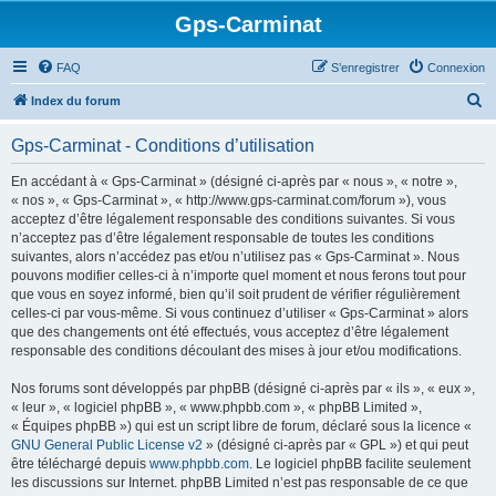
Gps-Carminat
FAQ
S’enregistrer
Connexion
R
Index du forum
e
Gps-Carminat - Conditions d’utilisation
c
h
En accédant à « Gps-Carminat » (désigné ci-après par « nous », « notre »,
« nos », « Gps-Carminat », « http://www.gps-carminat.com/forum »), vous
e
acceptez d’être légalement responsable des conditions suivantes. Si vous
r
n’acceptez pas d’être légalement responsable de toutes les conditions
suivantes, alors n’accédez pas et/ou n’utilisez pas « Gps-Carminat ». Nous
c
pouvons modifier celles-ci à n’importe quel moment et nous ferons tout pour
h
que vous en soyez informé, bien qu’il soit prudent de vérifier régulièrement
celles-ci par vous-même. Si vous continuez d’utiliser « Gps-Carminat » alors
e
que des changements ont été effectués, vous acceptez d’être légalement
r
responsable des conditions découlant des mises à jour et/ou modifications.
Nos forums sont développés par phpBB (désigné ci-après par « ils », « eux »,
« leur », « logiciel phpBB », « www.phpbb.com », « phpBB Limited »,
« Équipes phpBB ») qui est un script libre de forum, déclaré sous la licence «
GNU General Public License v2
» (désigné ci-après par « GPL ») et qui peut
être téléchargé depuis
www.phpbb.com
. Le logiciel phpBB facilite seulement
les discussions sur Internet. phpBB Limited n’est pas responsable de ce que