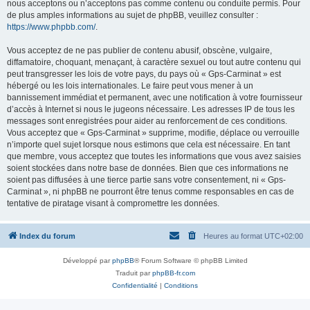
nous acceptons ou n’acceptons pas comme contenu ou conduite permis. Pour
de plus amples informations au sujet de phpBB, veuillez consulter :
https://www.phpbb.com/
.
Vous acceptez de ne pas publier de contenu abusif, obscène, vulgaire,
diffamatoire, choquant, menaçant, à caractère sexuel ou tout autre contenu qui
peut transgresser les lois de votre pays, du pays où « Gps-Carminat » est
hébergé ou les lois internationales. Le faire peut vous mener à un
bannissement immédiat et permanent, avec une notification à votre fournisseur
d’accès à Internet si nous le jugeons nécessaire. Les adresses IP de tous les
messages sont enregistrées pour aider au renforcement de ces conditions.
Vous acceptez que « Gps-Carminat » supprime, modifie, déplace ou verrouille
n’importe quel sujet lorsque nous estimons que cela est nécessaire. En tant
que membre, vous acceptez que toutes les informations que vous avez saisies
soient stockées dans notre base de données. Bien que ces informations ne
soient pas diffusées à une tierce partie sans votre consentement, ni « Gps-
Carminat », ni phpBB ne pourront être tenus comme responsables en cas de
tentative de piratage visant à compromettre les données.
Index du forum
Heures au format
UTC+02:00
Développé par
phpBB
® Forum Software © phpBB Limited
Traduit par
phpBB-fr.com
Confidentialité
|
Conditions