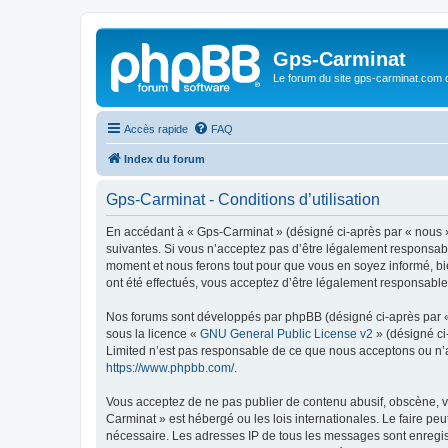
Gps-Carminat
Le forum du site gps-carminat.com
Accès rapide
FAQ
Index du forum
Gps-Carminat - Conditions d’utilisation
En accédant à « Gps-Carminat » (désigné ci-après par « nous »
suivantes. Si vous n’acceptez pas d’être légalement responsabl
moment et nous ferons tout pour que vous en soyez informé, bie
ont été effectués, vous acceptez d’être légalement responsable
Nos forums sont développés par phpBB (désigné ci-après par « i
sous la licence «
GNU General Public License v2
» (désigné ci
Limited n’est pas responsable de ce que nous acceptons ou n’
https://www.phpbb.com/
.
Vous acceptez de ne pas publier de contenu abusif, obscène, vu
Carminat » est hébergé ou les lois internationales. Le faire pe
nécessaire. Les adresses IP de tous les messages sont enregis