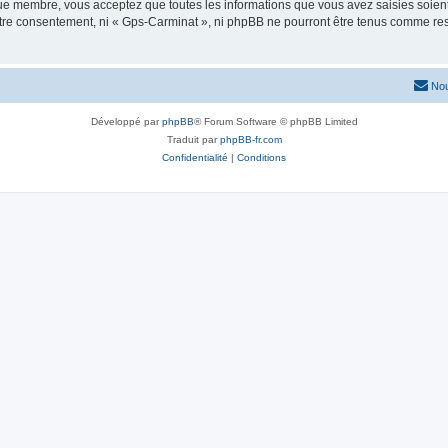
que membre, vous acceptez que toutes les informations que vous avez saisies soie
votre consentement, ni « Gps-Carminat », ni phpBB ne pourront être tenus comme res
Nou
Développé par
phpBB
® Forum Software © phpBB Limited
Traduit par
phpBB-fr.com
Confidentialité
|
Conditions