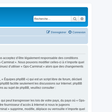
Rechercher
Recherche avancé
S’enregistrer
Connexion
ous acceptez d’être légalement responsable des conditions
s-Carminat ». Nous pouvons modifier celles-ci à n’importe quel
ntinuez d’utiliser « Gps-Carminat » alors que des changements
 « Équipes phpBB ») qui est un script libre de forum, déclaré
l phpBB facilite seulement les discussions sur Internet. phpBB
 au sujet de phpBB, veuillez consulter :
qui peut transgresser les lois de votre pays, du pays où « Gps-
re fournisseur d’accès à Internet si nous le jugeons
inat » supprime, modifie, déplace ou verrouille n’importe quel