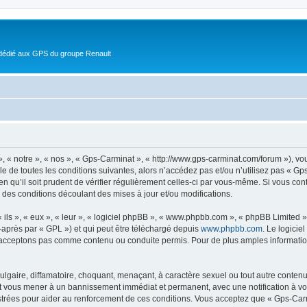
 dédié aux GPS du groupe Renault
, « notre », « nos », « Gps-Carminat », « http://www.gps-carminat.com/forum »), v
e de toutes les conditions suivantes, alors n’accédez pas et/ou n’utilisez pas « Gp
n qu’il soit prudent de vérifier régulièrement celles-ci par vous-même. Si vous co
 des conditions découlant des mises à jour et/ou modifications.
ls », « eux », « leur », « logiciel phpBB », « www.phpbb.com », « phpBB Limited »,
-après par « GPL ») et qui peut être téléchargé depuis
www.phpbb.com
. Le logicie
acceptons pas comme contenu ou conduite permis. Pour de plus amples informations
lgaire, diffamatoire, choquant, menaçant, à caractère sexuel ou tout autre contenu 
ut vous mener à un bannissement immédiat et permanent, avec une notification à vot
trées pour aider au renforcement de ces conditions. Vous acceptez que « Gps-Carm