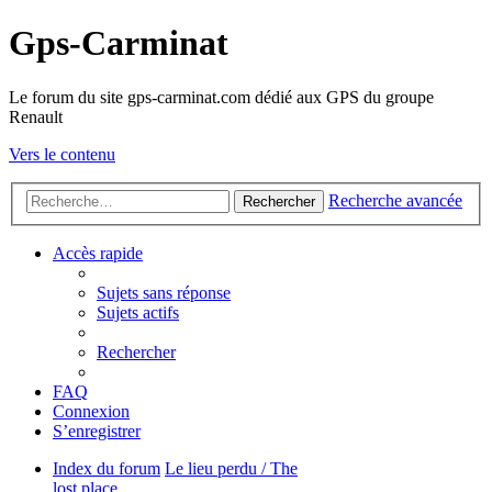
Gps-Carminat
Le forum du site gps-carminat.com dédié aux GPS du groupe
Renault
Vers le contenu
Recherche avancée
Rechercher
Accès rapide
Sujets sans réponse
Sujets actifs
Rechercher
FAQ
Connexion
S’enregistrer
Index du forum
Le lieu perdu / The
lost place