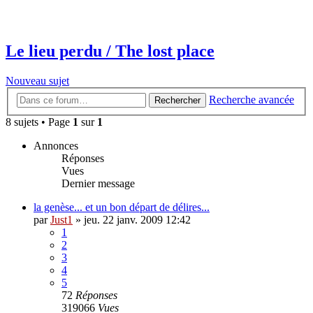
Le lieu perdu / The lost place
Nouveau sujet
Recherche avancée
Rechercher
8 sujets • Page
1
sur
1
Annonces
Réponses
Vues
Dernier message
la genèse... et un bon départ de délires...
par
Just1
»
jeu. 22 janv. 2009 12:42
1
2
3
4
5
72
Réponses
319066
Vues