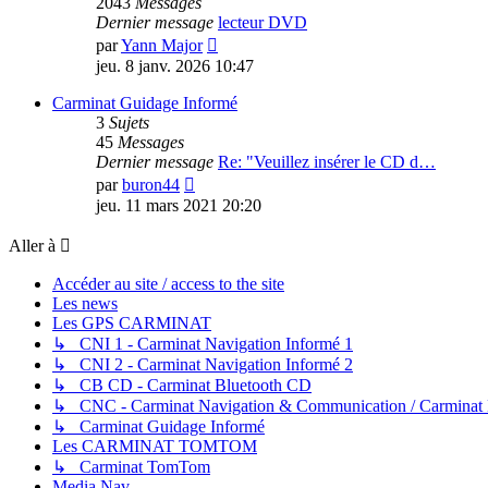
2043
Messages
Dernier message
lecteur DVD
Voir
par
Yann Major
le
jeu. 8 janv. 2026 10:47
dernier
message
Carminat Guidage Informé
3
Sujets
45
Messages
Dernier message
Re: "Veuillez insérer le CD d…
Voir
par
buron44
le
jeu. 11 mars 2021 20:20
dernier
message
Aller à
Accéder au site / access to the site
Les news
Les GPS CARMINAT
↳ CNI 1 - Carminat Navigation Informé 1
↳ CNI 2 - Carminat Navigation Informé 2
↳ CB CD - Carminat Bluetooth CD
↳ CNC - Carminat Navigation & Communication / Carminat
↳ Carminat Guidage Informé
Les CARMINAT TOMTOM
↳ Carminat TomTom
Media Nav