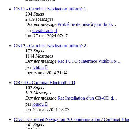
CNI 1 - Carminat Navigation Informé 1
294
Sujets
2419
Messages
Dernier message
Problème de mise à jour du lo…
Voir
par
Geraldfauts
le
lun. 27 mai 2024 07:17
dernier
message
CNI 2 - Carminat Navigation Informé 2
173
Sujets
1144
Messages
Dernier message
Re: TUTO : Interface Vidéo Ho…
Voir
par
Ichbin
le
mer. 6 nov. 2024 21:34
dernier
message
CB CD - Carminat Bluetooth CD
102
Sujets
513
Messages
Dernier message
Re: Installation d'un CB-CD d…
Voir
par
loulou
le
jeu. 25 mars 2021 18:03
dernier
message
CNC - Carminat Navigation & Communication / Carminat Bl
241
Sujets