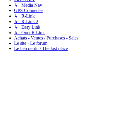
↳ Media Nav
GPS Connectés
↳ R-Link
↳ R-Link 2
↳ Easy Link
↳ OpenR Link
Achats - Ventes / Purchases - Sales
Le site - Le forum
Le lieu perdu / The lost place