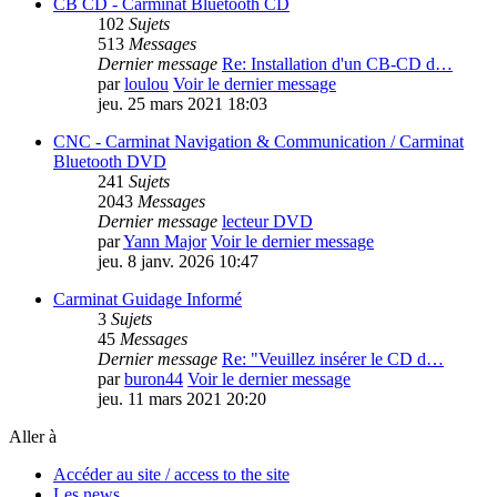
CB CD - Carminat Bluetooth CD
102
Sujets
513
Messages
Dernier message
Re: Installation d'un CB-CD d…
par
loulou
Voir le dernier message
jeu. 25 mars 2021 18:03
CNC - Carminat Navigation & Communication / Carminat
Bluetooth DVD
241
Sujets
2043
Messages
Dernier message
lecteur DVD
par
Yann Major
Voir le dernier message
jeu. 8 janv. 2026 10:47
Carminat Guidage Informé
3
Sujets
45
Messages
Dernier message
Re: "Veuillez insérer le CD d…
par
buron44
Voir le dernier message
jeu. 11 mars 2021 20:20
Aller à
Accéder au site / access to the site
Les news