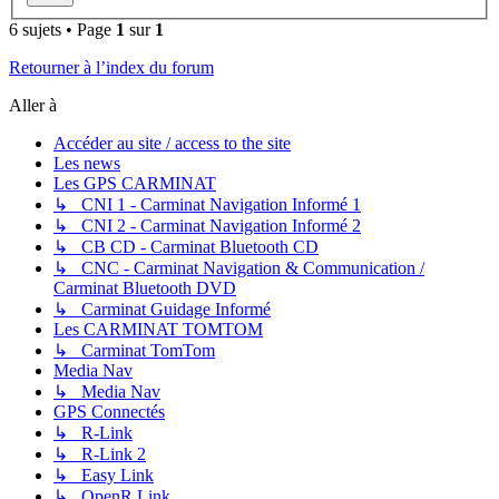
6 sujets • Page
1
sur
1
Retourner à l’index du forum
Aller à
Accéder au site / access to the site
Les news
Les GPS CARMINAT
↳ CNI 1 - Carminat Navigation Informé 1
↳ CNI 2 - Carminat Navigation Informé 2
↳ CB CD - Carminat Bluetooth CD
↳ CNC - Carminat Navigation & Communication /
Carminat Bluetooth DVD
↳ Carminat Guidage Informé
Les CARMINAT TOMTOM
↳ Carminat TomTom
Media Nav
↳ Media Nav
GPS Connectés
↳ R-Link
↳ R-Link 2
↳ Easy Link
↳ OpenR Link