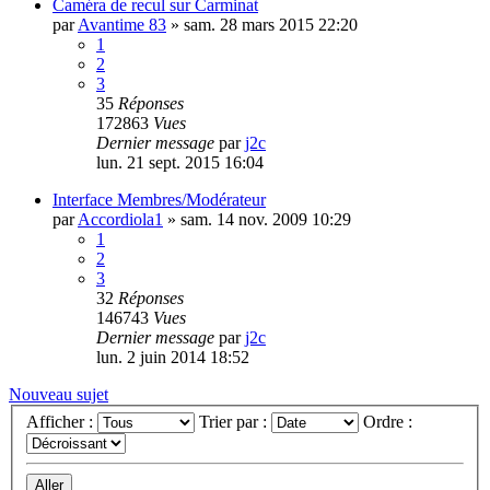
Caméra de recul sur Carminat
par
Avantime 83
»
sam. 28 mars 2015 22:20
1
2
3
35
Réponses
172863
Vues
Dernier message
par
j2c
lun. 21 sept. 2015 16:04
Interface Membres/Modérateur
par
Accordiola1
»
sam. 14 nov. 2009 10:29
1
2
3
32
Réponses
146743
Vues
Dernier message
par
j2c
lun. 2 juin 2014 18:52
Nouveau sujet
Afficher :
Trier par :
Ordre :