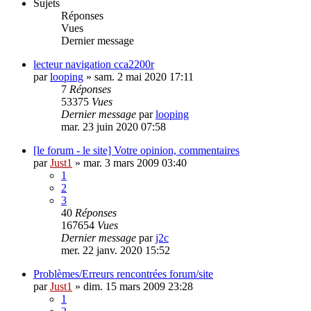
Sujets
Réponses
Vues
Dernier message
lecteur navigation cca2200r
par
looping
»
sam. 2 mai 2020 17:11
7
Réponses
53375
Vues
Dernier message
par
looping
mar. 23 juin 2020 07:58
[le forum - le site] Votre opinion, commentaires
par
Just1
»
mar. 3 mars 2009 03:40
1
2
3
40
Réponses
167654
Vues
Dernier message
par
j2c
mer. 22 janv. 2020 15:52
Problèmes/Erreurs rencontrées forum/site
par
Just1
»
dim. 15 mars 2009 23:28
1