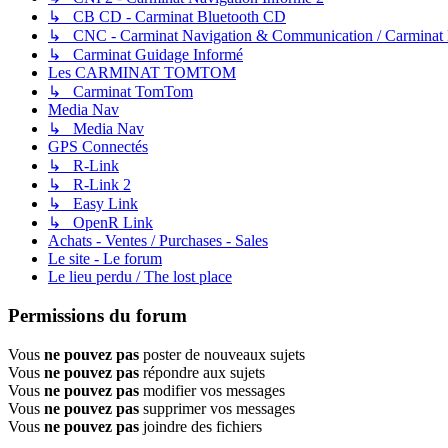
↳ CB CD - Carminat Bluetooth CD
↳ CNC - Carminat Navigation & Communication / Carminat
↳ Carminat Guidage Informé
Les CARMINAT TOMTOM
↳ Carminat TomTom
Media Nav
↳ Media Nav
GPS Connectés
↳ R-Link
↳ R-Link 2
↳ Easy Link
↳ OpenR Link
Achats - Ventes / Purchases - Sales
Le site - Le forum
Le lieu perdu / The lost place
Permissions du forum
Vous
ne pouvez pas
poster de nouveaux sujets
Vous
ne pouvez pas
répondre aux sujets
Vous
ne pouvez pas
modifier vos messages
Vous
ne pouvez pas
supprimer vos messages
Vous
ne pouvez pas
joindre des fichiers