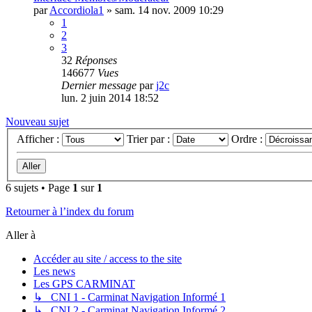
par
Accordiola1
»
sam. 14 nov. 2009 10:29
1
2
3
32
Réponses
146677
Vues
Dernier message
par
j2c
lun. 2 juin 2014 18:52
Nouveau sujet
Afficher :
Trier par :
Ordre :
6 sujets • Page
1
sur
1
Retourner à l’index du forum
Aller à
Accéder au site / access to the site
Les news
Les GPS CARMINAT
↳ CNI 1 - Carminat Navigation Informé 1
↳ CNI 2 - Carminat Navigation Informé 2