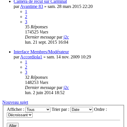
Caméra de recul sur Carminat
par
Avantime 83
»
sam. 28 mars 2015 22:20
1
2
3
35
Réponses
174525
Vues
Dernier message
par
j2c
lun. 21 sept. 2015 16:04
Interface Membres/Modérateur
par
Accordiola1
»
sam. 14 nov. 2009 10:29
1
2
3
32
Réponses
148253
Vues
Dernier message
par
j2c
lun. 2 juin 2014 18:52
Nouveau sujet
Afficher :
Trier par :
Ordre :