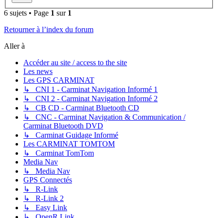
6 sujets • Page
1
sur
1
Retourner à l’index du forum
Aller à
Accéder au site / access to the site
Les news
Les GPS CARMINAT
↳ CNI 1 - Carminat Navigation Informé 1
↳ CNI 2 - Carminat Navigation Informé 2
↳ CB CD - Carminat Bluetooth CD
↳ CNC - Carminat Navigation & Communication /
Carminat Bluetooth DVD
↳ Carminat Guidage Informé
Les CARMINAT TOMTOM
↳ Carminat TomTom
Media Nav
↳ Media Nav
GPS Connectés
↳ R-Link
↳ R-Link 2
↳ Easy Link
↳ OpenR Link