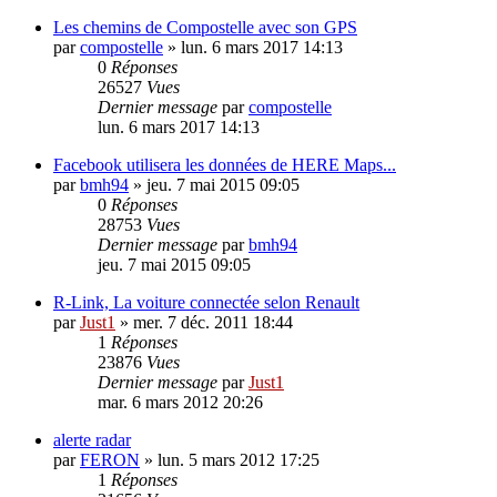
Les chemins de Compostelle avec son GPS
par
compostelle
»
lun. 6 mars 2017 14:13
0
Réponses
26527
Vues
Dernier message
par
compostelle
lun. 6 mars 2017 14:13
Facebook utilisera les données de HERE Maps...
par
bmh94
»
jeu. 7 mai 2015 09:05
0
Réponses
28753
Vues
Dernier message
par
bmh94
jeu. 7 mai 2015 09:05
R-Link, La voiture connectée selon Renault
par
Just1
»
mer. 7 déc. 2011 18:44
1
Réponses
23876
Vues
Dernier message
par
Just1
mar. 6 mars 2012 20:26
alerte radar
par
FERON
»
lun. 5 mars 2012 17:25
1
Réponses