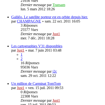
21656
Vues
Dernier message
par
Transam
lun. 5 mars 2012 18:26
Galiléo. Le satellite porteur est en orbite depuis hier.
par
CHAMPAGNE
»
sam. 22 oct. 2011 16:05
3
Réponses
25577
Vues
Dernier message
par
Just1
mer. 7 déc. 2011 18:28
Les cartographies V31 disponibles
par
Just1
»
mar. 7 juin 2011 03:48
1
2
16
Réponses
95036
Vues
Dernier message
par
j2c
sam. 29 oct. 2011 12:22
Un million de Carminat TomTom
par
Just1
»
ven. 15 juil. 2011 09:53
0
Réponses
22308
Vues
Dernier message
par
Just1
ven. 15 juil. 2011 09:53