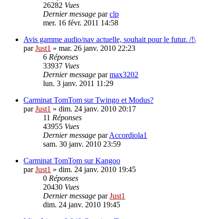
26282
Vues
Dernier message
par
clp
mer. 16 févr. 2011 14:58
Avis gamme audio/nav actuelle, souhait pour le futur. /!\
par
Just1
»
mar. 26 janv. 2010 22:23
6
Réponses
33937
Vues
Dernier message
par
max3202
lun. 3 janv. 2011 11:29
Carminat TomTom sur Twingo et Modus?
par
Just1
»
dim. 24 janv. 2010 20:17
11
Réponses
43955
Vues
Dernier message
par
Accordiola1
sam. 30 janv. 2010 23:59
Carminat TomTom sur Kangoo
par
Just1
»
dim. 24 janv. 2010 19:45
0
Réponses
20430
Vues
Dernier message
par
Just1
dim. 24 janv. 2010 19:45