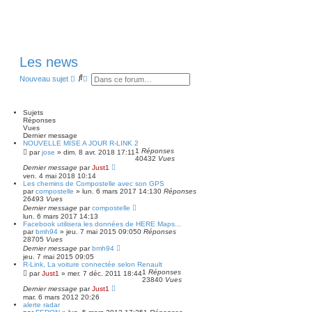
Les news
R
R
Nouveau sujet
e
e
c
c
h
h
e
e
Sujets
r
r
Réponses
c
c
Vues
h
h
Dernier message
NOUVELLE MISE A JOUR R-LINK 2
e
e
1
Réponses
r
a
par
jose
»
dim. 8 avr. 2018 17:11
40432
Vues
v
Dernier message
par
Just1
a
ven. 4 mai 2018 10:14
n
Les chemins de Compostelle avec son GPS
c
par
compostelle
»
lun. 6 mars 2017 14:13
0
Réponses
é
26493
Vues
e
Dernier message
par
compostelle
lun. 6 mars 2017 14:13
Facebook utilisera les données de HERE Maps...
par
bmh94
»
jeu. 7 mai 2015 09:05
0
Réponses
28705
Vues
Dernier message
par
bmh94
jeu. 7 mai 2015 09:05
R-Link, La voiture connectée selon Renault
1
Réponses
par
Just1
»
mer. 7 déc. 2011 18:44
23840
Vues
Dernier message
par
Just1
mar. 6 mars 2012 20:26
alerte radar