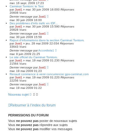
mer. 16 sept. 2009 17:23
Carminat Tomtom: le Test
par
Just1
»
mar. 30 juin 2009 16:00
0
Réponses
20608
Vues
Dernier message
par
Just1
mar. 30 juin 2009 16:00
Des problèmes d'info trafic en IDF...
par
Just1
»
mar. 30 juin 2009 15:59
0
Réponses
20828
Vues
Dernier message
par
Just1
mar. 30 juin 2009 15:59
Rajout d'informations dans la section Carminat Tomtom.
par
Just1
»
jeu. 28 mai 2009 22:03
4
Réponses
33643
Vues
Dernier message
par
Accordiola1
mar. 9 juin 2009 21:25
Le site officiel du Carminat Tomtom.
par
Just1
»
mar. 19 mai 2009 01:23
0
Réponses
21564
Vues
Dernier message
par
Just1
mar. 19 mai 2009 01:23
Renault commence à venir concurrencer gps-carminat.com
par
Just1
»
mar. 19 mai 2009 01:22
0
Réponses
22256
Vues
Dernier message
par
Just1
mar. 19 mai 2009 01:22
Nouveau sujet
Retourner à l’index du forum
PERMISSIONS DU FORUM
Vous
ne pouvez pas
poster de nouveaux sujets
Vous
ne pouvez pas
répondre aux sujets
Vous
ne pouvez pas
modifier vos messages