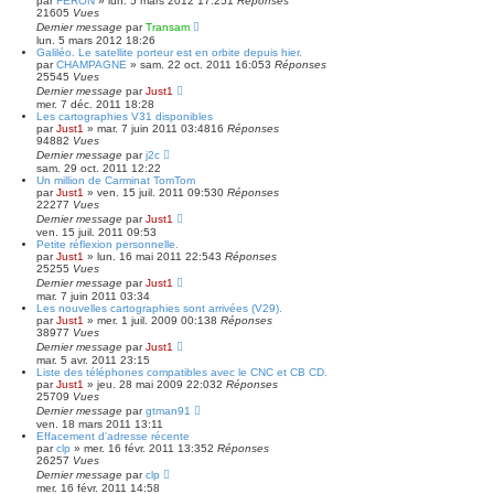
par
FERON
»
lun. 5 mars 2012 17:25
1
Réponses
21605
Vues
Dernier message
par
Transam
lun. 5 mars 2012 18:26
Galiléo. Le satellite porteur est en orbite depuis hier.
par
CHAMPAGNE
»
sam. 22 oct. 2011 16:05
3
Réponses
25545
Vues
Dernier message
par
Just1
mer. 7 déc. 2011 18:28
Les cartographies V31 disponibles
par
Just1
»
mar. 7 juin 2011 03:48
16
Réponses
94882
Vues
Dernier message
par
j2c
sam. 29 oct. 2011 12:22
Un million de Carminat TomTom
par
Just1
»
ven. 15 juil. 2011 09:53
0
Réponses
22277
Vues
Dernier message
par
Just1
ven. 15 juil. 2011 09:53
Petite réflexion personnelle.
par
Just1
»
lun. 16 mai 2011 22:54
3
Réponses
25255
Vues
Dernier message
par
Just1
mar. 7 juin 2011 03:34
Les nouvelles cartographies sont arrivées (V29).
par
Just1
»
mer. 1 juil. 2009 00:13
8
Réponses
38977
Vues
Dernier message
par
Just1
mar. 5 avr. 2011 23:15
Liste des téléphones compatibles avec le CNC et CB CD.
par
Just1
»
jeu. 28 mai 2009 22:03
2
Réponses
25709
Vues
Dernier message
par
gtman91
ven. 18 mars 2011 13:11
Effacement d'adresse récente
par
clp
»
mer. 16 févr. 2011 13:35
2
Réponses
26257
Vues
Dernier message
par
clp
mer. 16 févr. 2011 14:58