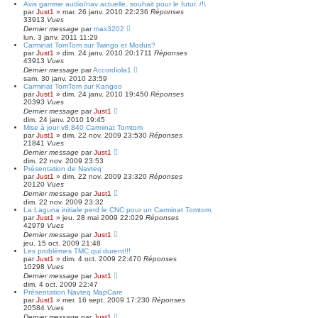
Avis gamme audio/nav actuelle, souhait pour le futur. /!\
par
Just1
»
mar. 26 janv. 2010 22:23
6
Réponses
33913
Vues
Dernier message
par
max3202
lun. 3 janv. 2011 11:29
Carminat TomTom sur Twingo et Modus?
par
Just1
»
dim. 24 janv. 2010 20:17
11
Réponses
43913
Vues
Dernier message
par
Accordiola1
sam. 30 janv. 2010 23:59
Carminat TomTom sur Kangoo
par
Just1
»
dim. 24 janv. 2010 19:45
0
Réponses
20393
Vues
Dernier message
par
Just1
dim. 24 janv. 2010 19:45
Mise à jour v8.840 Carminat Tomtom
par
Just1
»
dim. 22 nov. 2009 23:53
0
Réponses
21841
Vues
Dernier message
par
Just1
dim. 22 nov. 2009 23:53
Présentation de Navteq
par
Just1
»
dim. 22 nov. 2009 23:32
0
Réponses
20120
Vues
Dernier message
par
Just1
dim. 22 nov. 2009 23:32
La Laguna initiale perd le CNC pour un Carminat Tomtom.
par
Just1
»
jeu. 28 mai 2009 22:02
9
Réponses
42979
Vues
Dernier message
par
Just1
jeu. 15 oct. 2009 21:48
Les problèmes TMC qui durent!!!
par
Just1
»
dim. 4 oct. 2009 22:47
0
Réponses
10298
Vues
Dernier message
par
Just1
dim. 4 oct. 2009 22:47
Présentation Navteq MapCare
par
Just1
»
mer. 16 sept. 2009 17:23
0
Réponses
20584
Vues
Dernier message
par
Just1