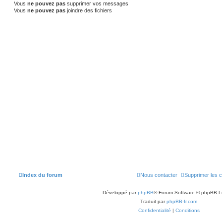
Vous
ne pouvez pas
supprimer vos messages
Vous
ne pouvez pas
joindre des fichiers
Index du forum
Nous contacter
Supprimer les 
Développé par
phpBB
® Forum Software © phpBB L
Traduit par
phpBB-fr.com
Confidentialité
|
Conditions