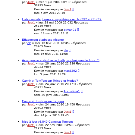
par
Just1
»
mer. 1 juil. 2009 00:13
8
Réponses
38995
Vues
Dernier message
par
Just1
mar. 5 avr. 2011 23:15
Liste des téléphones compatibles avec le CNC et CB CD.
par
Just1
»
jeu. 28 mai 2009 22:03
2
Réponses
25719
Vues
Dernier message
par
gtman91
ven. 18 mars 2011 13:11
Effacement d'adresse récente
par
clp
»
mer. 16 févr. 2011 13:35
2
Réponses
26265
Vues
Dernier message
par
clp
mer. 16 févr. 2011 14:58
Avis gamme audio/nav actuelle, souhait pour le futur. /!\
par
Just1
»
mar. 26 janv. 2010 22:23
6
Réponses
33923
Vues
Dernier message
par
max3202
lun. 3 janv. 2011 11:29
Carminat TomTom sur Twingo et Modus?
par
Just1
»
dim. 24 janv. 2010 20:17
11
Réponses
43921
Vues
Dernier message
par
Accordiola1
sam. 30 janv. 2010 23:59
Carminat TomTom sur Kangoo
par
Just1
»
dim. 24 janv. 2010 19:45
0
Réponses
20402
Vues
Dernier message
par
Just1
dim. 24 janv. 2010 19:45
Mise à jour v8.840 Carminat Tomtom
par
Just1
»
dim. 22 nov. 2009 23:53
0
Réponses
21923
Vues
Dernier message
par
Just1