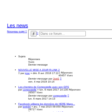
Les news
Nouveau sujet
R
R
e
e
c
c
h
h
e
r
e
c
r
h
c
e
Sujets
Réponses
h
a
Vues
v
e
Dernier message
a
r
n
NOUVELLE MISE A JOUR R-LINK 2
c
1
Réponses
par
jose
»
dim. 8 avr. 2018 17:11
é
40457
Vues
e
Dernier message
par
Just1
ven. 4 mai 2018 10:14
Les chemins de Compostelle avec son GPS
par
compostelle
»
lun. 6 mars 2017 14:13
0
Réponses
26507
Vues
Dernier message
par
compostelle
lun. 6 mars 2017 14:13
Facebook utilisera les données de HERE Maps...
par
bmh94
»
jeu. 7 mai 2015 09:05
0
Réponses
28717
Vues