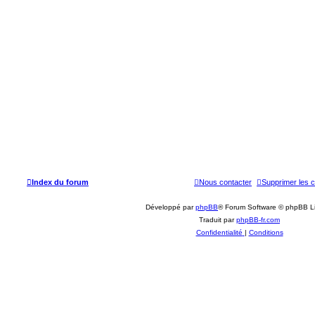
Index du forum
Nous contacter
Supprimer les 
Développé par
phpBB
® Forum Software © phpBB L
Traduit par
phpBB-fr.com
Confidentialité
|
Conditions