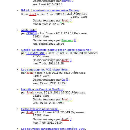
Dernier message
par
bmh94
jeu. 7 mai 2015 09:05
R-Link, La voiture connectée selon Renault
1
Réponses
par
Just1
»
mer. 7 déc. 2011 18:44
23849
Vues
Dernier message
par
Just1
mar. 6 mars 2012 20:26
alerte radar
par
FERON
»
lun. 5 mars 2012 17:25
1
Réponses
21624
Vues
Dernier message
par
Transam
lun. 5 mars 2012 18:26
Galiléo. Le satellite porteur est en orbite depuis hier.
par
CHAMPAGNE
»
sam. 22 oct. 2011 16:05
3
Réponses
25553
Vues
Dernier message
par
Just1
mer. 7 déc. 2011 18:28
Les cartographies V31 disponibles
par
Just1
»
mar. 7 juin 2011 03:48
16
Réponses
94915
Vues
Dernier message
par
j2c
sam. 29 oct. 2011 12:22
Un million de Carminat TomTom
par
Just1
»
ven. 15 juil. 2011 09:53
0
Réponses
22285
Vues
Dernier message
par
Just1
ven. 15 juil. 2011 09:53
Petite réflexion personnelle.
par
Just1
»
lun. 16 mai 2011 22:54
3
Réponses
25263
Vues
Dernier message
par
Just1
mar. 7 juin 2011 03:34
Les nouvelles cartographies sont arrivées (V29).