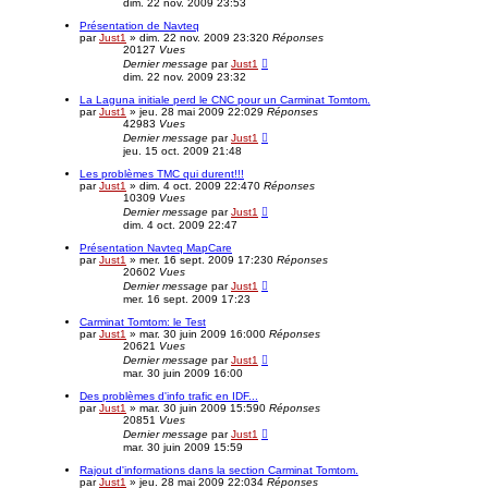
dim. 22 nov. 2009 23:53
Présentation de Navteq
par
Just1
»
dim. 22 nov. 2009 23:32
0
Réponses
20127
Vues
Dernier message
par
Just1
dim. 22 nov. 2009 23:32
La Laguna initiale perd le CNC pour un Carminat Tomtom.
par
Just1
»
jeu. 28 mai 2009 22:02
9
Réponses
42983
Vues
Dernier message
par
Just1
jeu. 15 oct. 2009 21:48
Les problèmes TMC qui durent!!!
par
Just1
»
dim. 4 oct. 2009 22:47
0
Réponses
10309
Vues
Dernier message
par
Just1
dim. 4 oct. 2009 22:47
Présentation Navteq MapCare
par
Just1
»
mer. 16 sept. 2009 17:23
0
Réponses
20602
Vues
Dernier message
par
Just1
mer. 16 sept. 2009 17:23
Carminat Tomtom: le Test
par
Just1
»
mar. 30 juin 2009 16:00
0
Réponses
20621
Vues
Dernier message
par
Just1
mar. 30 juin 2009 16:00
Des problèmes d'info trafic en IDF...
par
Just1
»
mar. 30 juin 2009 15:59
0
Réponses
20851
Vues
Dernier message
par
Just1
mar. 30 juin 2009 15:59
Rajout d'informations dans la section Carminat Tomtom.
par
Just1
»
jeu. 28 mai 2009 22:03
4
Réponses