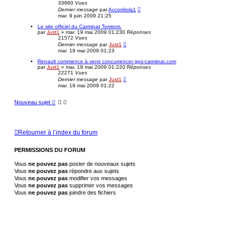
33660
Vues
Dernier message
par
Accordiola1
mar. 9 juin 2009 21:25
Le site officiel du Carminat Tomtom.
par
Just1
»
mar. 19 mai 2009 01:23
0
Réponses
21572
Vues
Dernier message
par
Just1
mar. 19 mai 2009 01:23
Renault commence à venir concurrencer gps-carminat.com
par
Just1
»
mar. 19 mai 2009 01:22
0
Réponses
22271
Vues
Dernier message
par
Just1
mar. 19 mai 2009 01:22
Nouveau sujet
Retourner à l’index du forum
PERMISSIONS DU FORUM
Vous
ne pouvez pas
poster de nouveaux sujets
Vous
ne pouvez pas
répondre aux sujets
Vous
ne pouvez pas
modifier vos messages
Vous
ne pouvez pas
supprimer vos messages
Vous
ne pouvez pas
joindre des fichiers