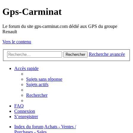
Gps-Carminat
Le forum du site gps-carminat.com dédié aux GPS du groupe
Renault
Vers le contenu
Recherche avancée
Rechercher
Accès rapide
Sujets sans réponse
Sujets actifs
Rechercher
FAQ
Connexion
S’enregistrer
Index du forum
Achats - Ventes /
Purchases - Sales