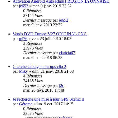
Activation Android Auto Rlink1 RÉGION LYONNAISE
par
je652
»
mer. 9 janv. 2019 23:32
0
Réponses
27144
Vues
Dernier message
par
je652
mer. 9 janv. 2019 23:32
Vends DVD Europe V27 ORIGINAL CNC
par
mj76
»
ven. 23 juil. 2010 18:03
3
Réponses
23976
Vues
Dernier message
par
claricia67
mar. 6 mars 2018 06:38
Cherche câblage pour gps clio 2
par
Miky
»
dim. 21 janv. 2018 21:08
4
Réponses
24135
Vues
Dernier message
par
j2c
mar. 20 févr. 2018 17:48
Je recherche une mise à jour GPS Scénic ll
par
Gérome
»
lun. 9 oct. 2017 14:15
0
Réponses
32575
Vues