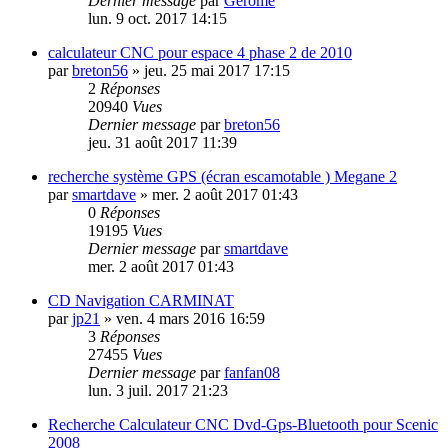
Dernier message
par
Gérome
lun. 9 oct. 2017 14:15
calculateur CNC pour espace 4 phase 2 de 2010
par
breton56
»
jeu. 25 mai 2017 17:15
2
Réponses
20940
Vues
Dernier message
par
breton56
jeu. 31 août 2017 11:39
recherche système GPS (écran escamotable ) Megane 2
par
smartdave
»
mer. 2 août 2017 01:43
0
Réponses
19195
Vues
Dernier message
par
smartdave
mer. 2 août 2017 01:43
CD Navigation CARMINAT
par
jp21
»
ven. 4 mars 2016 16:59
3
Réponses
27455
Vues
Dernier message
par
fanfan08
lun. 3 juil. 2017 21:23
Recherche Calculateur CNC Dvd-Gps-Bluetooth pour Scenic
2008