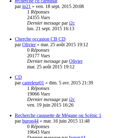
recherche cd carminat
par
jp21
»
ven. 18 sept. 2015 20:08
1
Réponses
24355
Vues
Dernier message
par
j2c
lun. 21 sept. 2015 16:13
Cherche occasion CB CD
par
Olivier
»
mar. 25 août 2015 19:12
0
Réponses
20177
Vues
Dernier message
par
Olivier
mar. 25 août 2015 19:12
CD
par
carreleur01
»
dim. 5 avr. 2015 21:39
1
Réponses
19066
Vues
Dernier message
par
j2c
ven. 19 juin 2015 16:26
Recherche casquette de Mégane ou Scénic 1
par
buron44
»
mar. 16 juin 2015 11:48
0
Réponses
19643
Vues
Dernier message
par
buron44