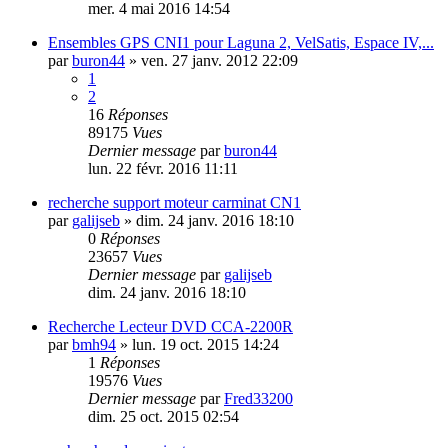
mer. 4 mai 2016 14:54
Ensembles GPS CNI1 pour Laguna 2, VelSatis, Espace IV,...
par
buron44
»
ven. 27 janv. 2012 22:09
1
2
16
Réponses
89175
Vues
Dernier message
par
buron44
lun. 22 févr. 2016 11:11
recherche support moteur carminat CN1
par
galijseb
»
dim. 24 janv. 2016 18:10
0
Réponses
23657
Vues
Dernier message
par
galijseb
dim. 24 janv. 2016 18:10
Recherche Lecteur DVD CCA-2200R
par
bmh94
»
lun. 19 oct. 2015 14:24
1
Réponses
19576
Vues
Dernier message
par
Fred33200
dim. 25 oct. 2015 02:54