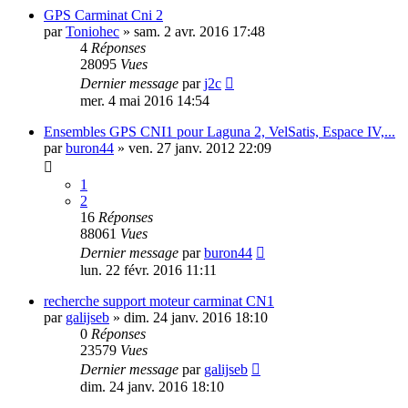
GPS Carminat Cni 2
par
Toniohec
»
sam. 2 avr. 2016 17:48
4
Réponses
28095
Vues
Dernier message
par
j2c
mer. 4 mai 2016 14:54
Ensembles GPS CNI1 pour Laguna 2, VelSatis, Espace IV,...
par
buron44
»
ven. 27 janv. 2012 22:09
1
2
16
Réponses
88061
Vues
Dernier message
par
buron44
lun. 22 févr. 2016 11:11
recherche support moteur carminat CN1
par
galijseb
»
dim. 24 janv. 2016 18:10
0
Réponses
23579
Vues
Dernier message
par
galijseb
dim. 24 janv. 2016 18:10