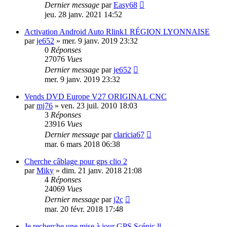
Dernier message
par
Easy68
jeu. 28 janv. 2021 14:52
Activation Android Auto Rlink1 RÉGION LYONNAISE
par
je652
»
mer. 9 janv. 2019 23:32
0
Réponses
27076
Vues
Dernier message
par
je652
mer. 9 janv. 2019 23:32
Vends DVD Europe V27 ORIGINAL CNC
par
mj76
»
ven. 23 juil. 2010 18:03
3
Réponses
23916
Vues
Dernier message
par
claricia67
mar. 6 mars 2018 06:38
Cherche câblage pour gps clio 2
par
Miky
»
dim. 21 janv. 2018 21:08
4
Réponses
24069
Vues
Dernier message
par
j2c
mar. 20 févr. 2018 17:48
Je recherche une mise à jour GPS Scénic ll