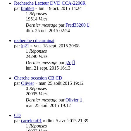
Recherche Lecteur DVD CCA-2200R
par
bmh94
»
lun. 19 oct. 2015 14:24
1
Réponses
19514
Vues
Dernier message
par
Fred33200
dim. 25 oct. 2015 02:54
recherche cd carminat
par
jp21
»
ven. 18 sept. 2015 20:08
1
Réponses
24290
Vues
Dernier message
par
j2c
lun. 21 sept. 2015 16:13
Cherche occasion CB CD
par
Olivier
»
mar. 25 août 2015 19:12
0
Réponses
20095
Vues
Dernier message
par
Olivier
mar. 25 août 2015 19:12
CD
par
carreleur01
»
dim. 5 avr. 2015 21:39
1
Réponses