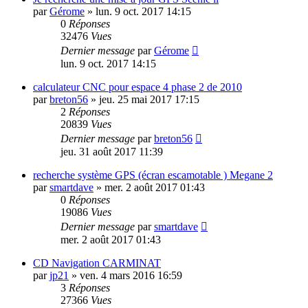
par
Gérome
»
lun. 9 oct. 2017 14:15
0
Réponses
32476
Vues
Dernier message
par
Gérome
lun. 9 oct. 2017 14:15
calculateur CNC pour espace 4 phase 2 de 2010
par
breton56
»
jeu. 25 mai 2017 17:15
2
Réponses
20839
Vues
Dernier message
par
breton56
jeu. 31 août 2017 11:39
recherche système GPS (écran escamotable ) Megane 2
par
smartdave
»
mer. 2 août 2017 01:43
0
Réponses
19086
Vues
Dernier message
par
smartdave
mer. 2 août 2017 01:43
CD Navigation CARMINAT
par
jp21
»
ven. 4 mars 2016 16:59
3
Réponses
27366
Vues